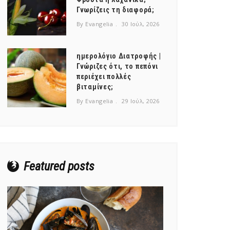
Γνωρίζεις τη διαφορά;
By Evangelia
30 Ιούλ, 2026
ημερολόγιο Διατροφής |
Γνώριζες ότι, το πεπόνι
περιέχει πολλές
βιταμίνες;
By Evangelia
29 Ιούλ, 2026
Featured posts