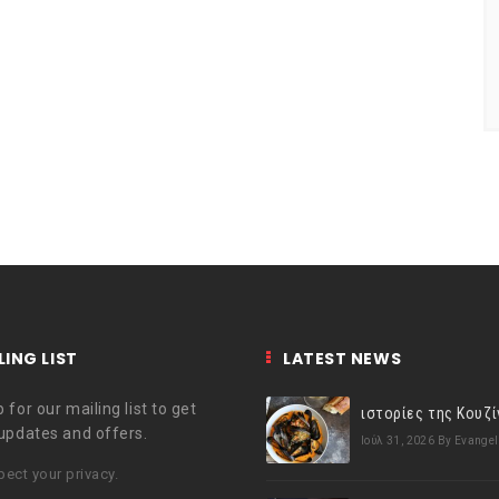
LING LIST
LATEST NEWS
 for our mailing list to get
 updates and offers.
Ιούλ 31, 2026
By Evangel
ect your privacy.