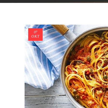
07
ΟΚΤ