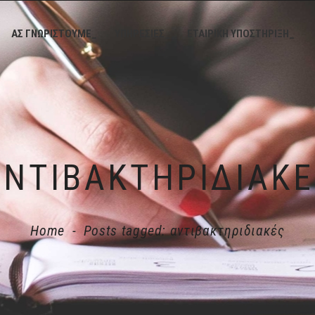
ΑΣ ΓΝΩΡΙΣΤΟΥΜΕ_
ΥΠΗΡΕΣΙΕΣ_
ΕΤΑΙΡΙΚΗ ΥΠΟΣΤΗΡΙΞΗ_
ΑΝΤΙΒΑΚΤΗΡΙΔΙΑΚΈ
Home
-
Posts tagged: αντιβακτηριδιακές