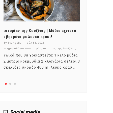
ιστορίες της Κουζίνας | Μύδια αχνιστά
ημερολόγιο Δ
σβησμένα με λευκό κρασί!
λαχανικά; Γν
By Evangelia
Ιούλ 31, 2026
By Evangelia
Ιο
in
ημερολόγιο Διατροφής
,
ιστορίες της Κουζίνας
in
ημερολόγιο Δ
Υλικά που θα χρειαστείτε: 1 κιλό μύδια
Σύμφωνα με τ
2 μέτρια κρεμμύδια 2 κλωνάρια σέλερι 3
αυτοί που με
σκελίδες σκόρδο 400 ml λευκό κρασί.
είναι το μέρ
αναπτύσσετα
Social media