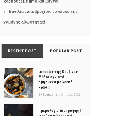
καρπούζι με lime και μέντα!
Βανίλια «υποβρύχιο»: το γλυκό της
χαμένης αθωότητας!
RECENT POST
POPULAR POST
ιστορίες της Κουζίνας |
Μύδια αχνιστά
σβησμένα με λευκό
κρασί!
By Evangelia
31 Ιούλ, 2026
ημερολόγιο Διατροφής |
Φρούτα ή λαχανικά;