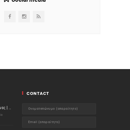
CONTACT
ιστορίες της Κουζίνας | Μύδια αχνιστά σβησμένα με λευκό κρασί!
ia