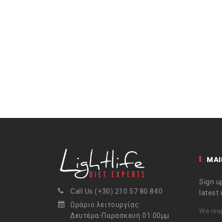
MAI
Sign up
Call Us (+30) 210 57 80 840
latest
Ωράριο λειτουργίας:
We resp
Δευτέρα-Παρασκευή 01:00μμ