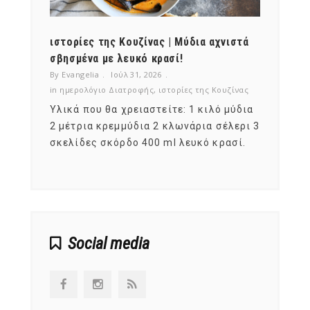
ότι,
ιστορίες της Κουζίνας | Μύδια αχνιστά
ημερο
νες;
σβησμένα με λευκό κρασί!
λαχαν
By Evangelia
Ιούλ 31, 2026
By Evan
ζίνας
in
ημερολόγιο Διατροφής
,
ιστορίες της Κουζίνας
in
ημερ
ια
Υλικά που θα χρειαστείτε: 1 κιλό μύδια
Σύμφω
, στο
2 μέτρια κρεμμύδια 2 κλωνάρια σέλερι 3
αυτοί
ς,
σκελίδες σκόρδο 400 ml λευκό κρασί.
είναι
αναπτ
Social media