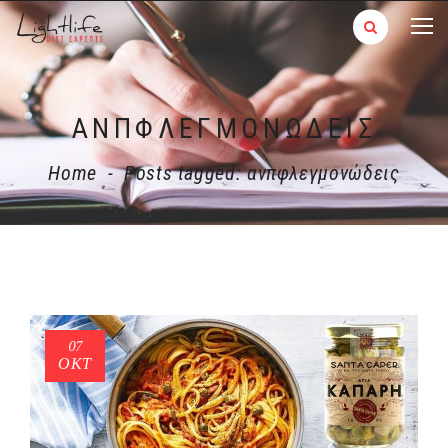
ΑΝΠΦΛΕΓΜΟΝΏΔΕΙΣ
Home
-
Posts tagged: ανπφλεγμονώδεις
07
ΟΚΤ