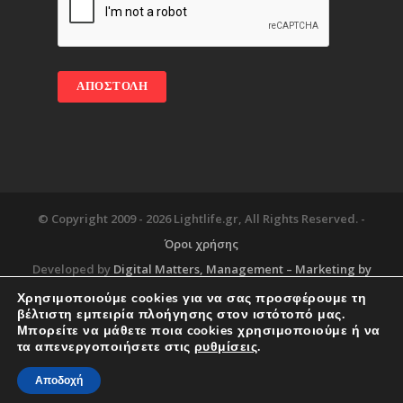
© Copyright 2009 -
2026 Lightlife.gr, All Rights Reserved. -
Όροι χρήσης
Developed by
Digital Matters
, Management – Marketing by
Χρησιμοποιούμε cookies για να σας προσφέρουμε τη
βέλτιστη εμπειρία πλοήγησης στον ιστότοπό μας.
Μπορείτε να μάθετε ποια cookies χρησιμοποιούμε ή να
Blog
About
Services
Corporate Support
τα απενεργοποιήσετε στις
ρυθμίσεις
.
Workplace
Contact
Αποδοχή