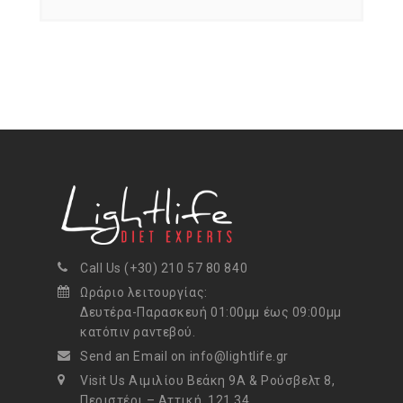
Call Us (+30) 210 57 80 840
Ωράριο λειτουργίας:
Δευτέρα-Παρασκευή 01:00μμ έως 09:00μμ
κατόπιν ραντεβού.
Send an Email on info@lightlife.gr
Visit Us Αιμιλίου Βεάκη 9Α & Ρούσβελτ 8,
Περιστέρι – Αττική, 121 34