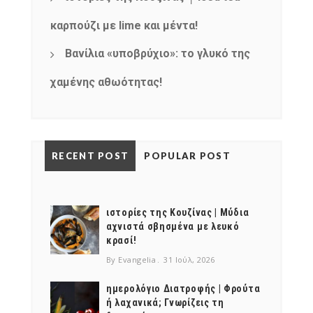
καρπούζι με lime και μέντα!
Βανίλια «υποβρύχιο»: το γλυκό της
χαμένης αθωότητας!
RECENT POST
POPULAR POST
ιστορίες της Κουζίνας | Μύδια
αχνιστά σβησμένα με λευκό
κρασί!
By Evangelia
31 Ιούλ, 2026
ημερολόγιο Διατροφής | Φρούτα
ή λαχανικά; Γνωρίζεις τη