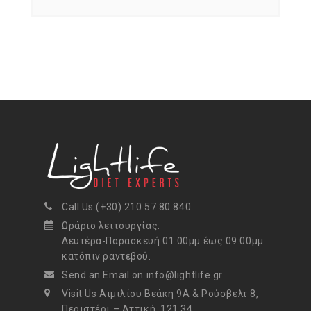
Call Us (+30) 210 57 80 840
Ωράριο λειτουργίας:
Δευτέρα-Παρασκευή 01:00μμ έως 09:00μμ
κατόπιν ραντεβού.
Send an Email on info@lightlife.gr
Visit Us Αιμιλίου Βεάκη 9Α & Ρούσβελτ 8,
Περιστέρι – Αττική, 121 34