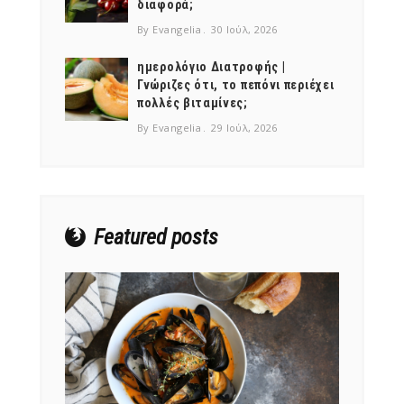
διαφορά;
By Evangelia
30 Ιούλ, 2026
ημερολόγιο Διατροφής |
Γνώριζες ότι, το πεπόνι περιέχει
πολλές βιταμίνες;
NEWSLETTER
By Evangelia
29 Ιούλ, 2026
mel
y updates
fro
m
Get ti
your favorite
products
Featured posts