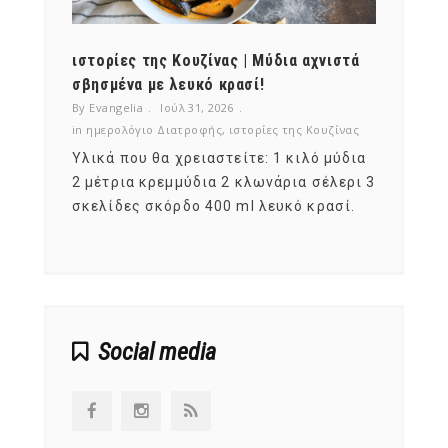
ότι,
ιστορίες της Κουζίνας | Μύδια αχνιστά
ημερο
νες;
σβησμένα με λευκό κρασί!
λαχαν
By Evangelia
Ιούλ 31, 2026
By Evan
ζίνας
in
ημερολόγιο Διατροφής
,
ιστορίες της Κουζίνας
in
ημερ
ια
Υλικά που θα χρειαστείτε: 1 κιλό μύδια
Σύμφω
, στο
2 μέτρια κρεμμύδια 2 κλωνάρια σέλερι 3
αυτοί
ς,
σκελίδες σκόρδο 400 ml λευκό κρασί.
είναι
αναπτ
Social media