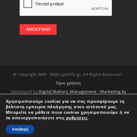
© Copyright 2009 -
2026 Lightlife.gr, All Rights Reserved. -
Όροι χρήσης
Developed by
Digital Matters
, Management – Marketing by
Χρησιμοποιούμε cookies για να σας προσφέρουμε τη
βέλτιστη εμπειρία πλοήγησης στον ιστότοπό μας.
Μπορείτε να μάθετε ποια cookies χρησιμοποιούμε ή να
Blog
About
Services
Corporate Support
τα απενεργοποιήσετε στις
ρυθμίσεις
.
Workplace
Contact
Αποδοχή