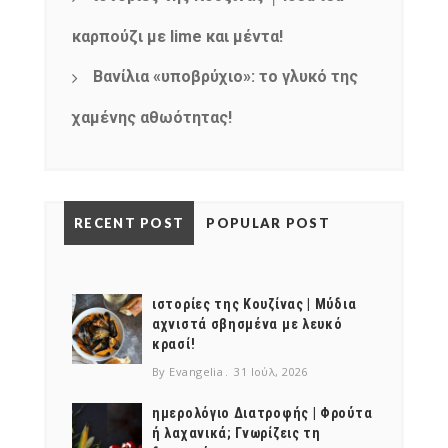
καρπούζι με lime και μέντα!
Βανίλια «υποβρύχιο»: το γλυκό της
χαμένης αθωότητας!
RECENT POST
POPULAR POST
ιστορίες της Κουζίνας | Μύδια
αχνιστά σβησμένα με λευκό
κρασί!
By Evangelia
31 Ιούλ, 2026
ημερολόγιο Διατροφής | Φρούτα
ή λαχανικά; Γνωρίζεις τη