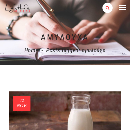
ΑΜΥΛΟΎΧΑ
Home
-
Posts tagged: αμυλούχα
12
ΝΟΈ