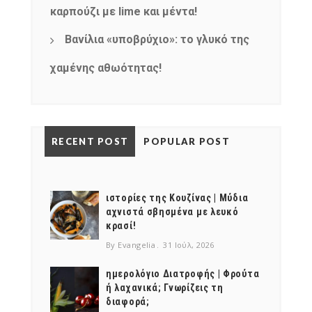
καρπούζι με lime και μέντα!
Βανίλια «υποβρύχιο»: το γλυκό της
χαμένης αθωότητας!
RECENT POST
POPULAR POST
ιστορίες της Κουζίνας | Μύδια
αχνιστά σβησμένα με λευκό
κρασί!
By Evangelia
31 Ιούλ, 2026
ημερολόγιο Διατροφής | Φρούτα
ή λαχανικά; Γνωρίζεις τη
διαφορά;