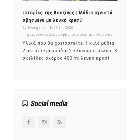
ότι,
ιστορίες της Κουζίνας | Μύδια αχνιστά
ημερο
νες;
σβησμένα με λευκό κρασί!
λαχαν
By Evangelia
Ιούλ 31, 2026
By Evan
ζίνας
in
ημερολόγιο Διατροφής
,
ιστορίες της Κουζίνας
in
ημερ
ια
Υλικά που θα χρειαστείτε: 1 κιλό μύδια
Σύμφω
, στο
2 μέτρια κρεμμύδια 2 κλωνάρια σέλερι 3
αυτοί
ς,
σκελίδες σκόρδο 400 ml λευκό κρασί.
είναι
αναπτ
Social media