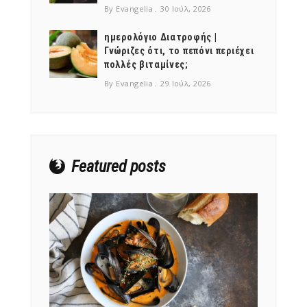
By Evangelia
30 Ιούλ, 2026
ημερολόγιο Διατροφής |
Γνώριζες ότι, το πεπόνι περιέχει
πολλές βιταμίνες;
NEWSLETTER
By Evangelia
29 Ιούλ, 2026
mel
y updates
fro
m
Get ti
your favorite
products
Featured posts