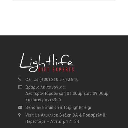
Call Us (+30) 210 57 80 840
Ωράριο λειτουργίας:
Δευτέρα-Παρασκευή 01:00μμ έως 09:00μμ
κατόπιν ραντεβού.
Send an Email on info@lightlife.gr
Visit Us Αιμιλίου Βεάκη 9Α & Ρούσβελτ 8,
Περιστέρι – Αττική, 121 34