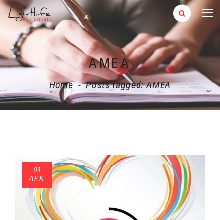
ΑΜΕΑ
Home
-
Posts tagged: ΑΜΕΑ
03
ΔΕΚ