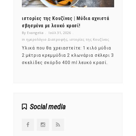
ότι,
ιστορίες της Κουζίνας | Μύδια αχνιστά
ημερο
νες;
σβησμένα με λευκό κρασί!
λαχαν
By Evangelia
Ιούλ 31, 2026
By Evan
ζίνας
in
ημερολόγιο Διατροφής
,
ιστορίες της Κουζίνας
in
ημερ
ια
Υλικά που θα χρειαστείτε: 1 κιλό μύδια
Σύμφω
, στο
2 μέτρια κρεμμύδια 2 κλωνάρια σέλερι 3
αυτοί
ς,
σκελίδες σκόρδο 400 ml λευκό κρασί.
είναι
αναπτ
Social media