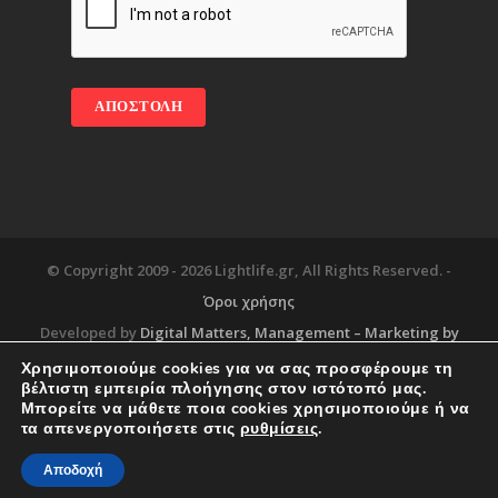
© Copyright 2009 -
2026 Lightlife.gr, All Rights Reserved. -
Όροι χρήσης
Developed by
Digital Matters
, Management – Marketing by
Χρησιμοποιούμε cookies για να σας προσφέρουμε τη
βέλτιστη εμπειρία πλοήγησης στον ιστότοπό μας.
Μπορείτε να μάθετε ποια cookies χρησιμοποιούμε ή να
Blog
About
Services
Corporate Support
τα απενεργοποιήσετε στις
ρυθμίσεις
.
Workplace
Contact
Αποδοχή