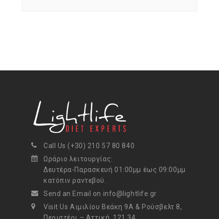
Call Us (+30) 210 57 80 840
Ωράριο λειτουργίας:
Δευτέρα-Παρασκευή 01:00μμ έως 09:00μμ
κατόπιν ραντεβού.
Send an Email on info@lightlife.gr
Visit Us Αιμιλίου Βεάκη 9Α & Ρούσβελτ 8,
Περιστέρι – Αττική, 121 34