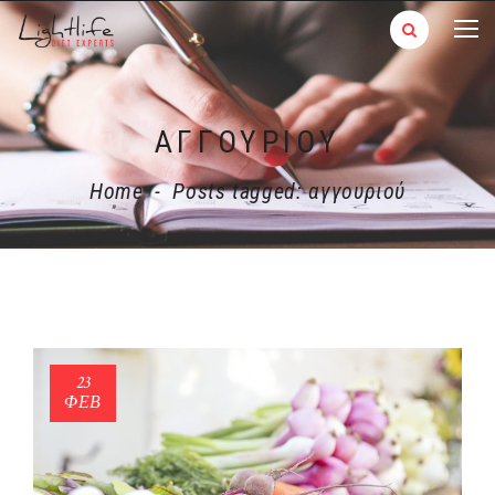
ΑΓΓΟΥΡΙΟΎ
Home
-
Posts tagged: αγγουριού
23
ΦΕΒ