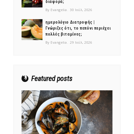
διαφορά;
By Evangelia
30 Ιούλ, 2026
ημερολόγιο Διατροφής |
Γνώριζες ότι, το πεπόνι περιέχει
πολλές βιταμίνες;
NEWSLETTER
By Evangelia
29 Ιούλ, 2026
mel
y updates
fro
m
Get ti
your favorite
products
Featured posts