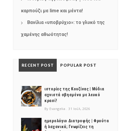
καρπούζι με lime και μέντα!
Βανίλια «υποβρύχιο»: το γλυκό της
χαμένης αθωότητας!
RECENT POST
POPULAR POST
ιστορίες της Κουζίνας | Μύδια
αχνιστά σβησμένα με λευκό
κρασί!
By Evangelia
31 Ιούλ, 2026
ημερολόγιο Διατροφής | Φρούτα
ή λαχανικά; Γνωρίζεις τη