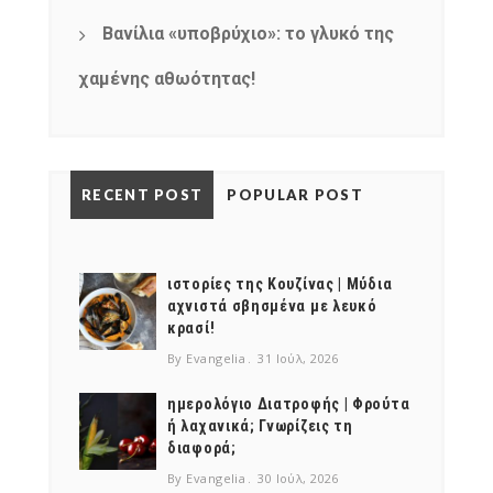
Βανίλια «υποβρύχιο»: το γλυκό της
χαμένης αθωότητας!
RECENT POST
POPULAR POST
ιστορίες της Κουζίνας | Μύδια
αχνιστά σβησμένα με λευκό
κρασί!
By Evangelia
31 Ιούλ, 2026
ημερολόγιο Διατροφής | Φρούτα
ή λαχανικά; Γνωρίζεις τη
διαφορά;
By Evangelia
30 Ιούλ, 2026