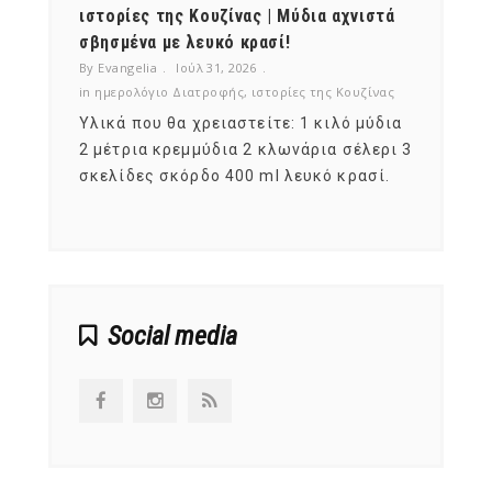
ότι,
ιστορίες της Κουζίνας | Μύδια αχνιστά
ημερο
νες;
σβησμένα με λευκό κρασί!
λαχαν
By Evangelia
Ιούλ 31, 2026
By Evan
ζίνας
in
ημερολόγιο Διατροφής
,
ιστορίες της Κουζίνας
in
ημερ
ια
Υλικά που θα χρειαστείτε: 1 κιλό μύδια
Σύμφω
, στο
2 μέτρια κρεμμύδια 2 κλωνάρια σέλερι 3
αυτοί
ς,
σκελίδες σκόρδο 400 ml λευκό κρασί.
είναι
αναπτ
Social media