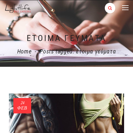
ΈΤΟΙΜΑ ΓΕΎΜΑΤΑ
Home
-
Posts tagged: έτοιμα γεύματα
24
ΦΕΒ