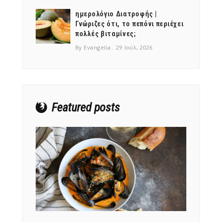
ημερολόγιο Διατροφής |
Γνώριζες ότι, το πεπόνι περιέχει
πολλές βιταμίνες;
By Evangelia
29 Ιούλ, 2026
NEWSLETTER
mel
y updates
fro
m
Get ti
your favorite
products
Featured posts