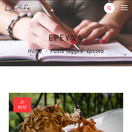
ΈΡΕΥΝΑ
Home
-
Posts tagged: έρευνα
20
ΜΑΪ́