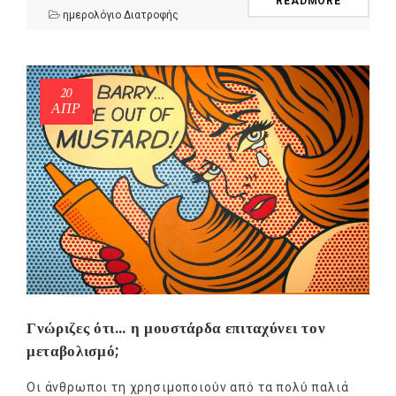
READMORE
ημερολόγιο Διατροφής
20
ΑΠΡ
NEWSLETTER
mel
y updates
fro
m
Get ti
your favorite
products
Γνώριζες ότι… η μουστάρδα επιταχύνει τον
μεταβολισμό;
Οι άνθρωποι τη χρησιμοποιούν από τα πολύ παλιά