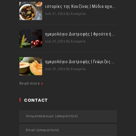
ιστορίες της Κουζίνας | Μύδια αχνιστά σβησμένα με λευκό κρασί!
Ιούλ 31, 2026
By Evangelia
ημερολόγιο Διατροφής | Φρούτα ή λαχανικά; Γνωρίζεις τη διαφορά;
Ιούλ 30, 2026
By Evangelia
ημερολόγιο Διατροφής | Γνώριζες ότι, το πεπόνι περιέχει πολλές βιταμίνες;
Ιούλ 29, 2026
By Evangelia
Read more
CONTACT