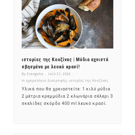
ότι,
ιστορίες της Κουζίνας | Μύδια αχνιστά
ημερο
νες;
σβησμένα με λευκό κρασί!
λαχαν
By Evangelia
Ιούλ 31, 2026
By Evan
ζίνας
in
ημερολόγιο Διατροφής
,
ιστορίες της Κουζίνας
in
ημερ
ια
Υλικά που θα χρειαστείτε: 1 κιλό μύδια
Σύμφω
, στο
2 μέτρια κρεμμύδια 2 κλωνάρια σέλερι 3
αυτοί
ς,
σκελίδες σκόρδο 400 ml λευκό κρασί.
είναι
αναπτ