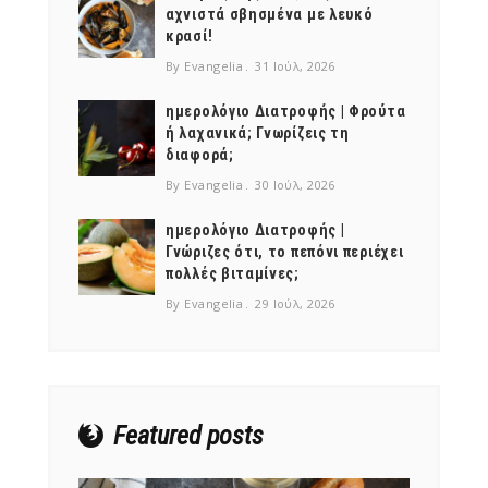
αχνιστά σβησμένα με λευκό
κρασί!
By Evangelia
31 Ιούλ, 2026
ημερολόγιο Διατροφής | Φρούτα
ή λαχανικά; Γνωρίζεις τη
διαφορά;
By Evangelia
30 Ιούλ, 2026
ημερολόγιο Διατροφής |
Γνώριζες ότι, το πεπόνι περιέχει
πολλές βιταμίνες;
By Evangelia
29 Ιούλ, 2026
Featured posts