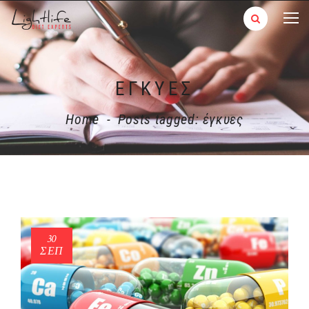
ΈΓΚΥΕΣ
Home
-
Posts tagged: έγκυες
30
ΣΕΠ