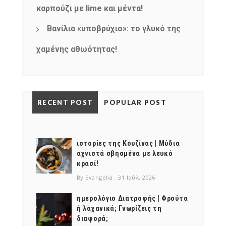
καρπούζι με lime και μέντα!
Βανίλια «υποβρύχιο»: το γλυκό της
χαμένης αθωότητας!
RECENT POST
POPULAR POST
ιστορίες της Κουζίνας | Μύδια
αχνιστά σβησμένα με λευκό
κρασί!
By Evangelia
31 Ιούλ, 2026
ημερολόγιο Διατροφής | Φρούτα
ή λαχανικά; Γνωρίζεις τη
διαφορά;