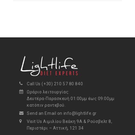
Call Us (+30) 210 57 80 840
Ωράριο λειτουργίας:
Δευτέρα-Παρασκευή 01:00μμ έως 09:00μμ
κατόπιν ραντεβού.
Send an Email on info@lightlife.gr
Visit Us Αιμιλίου Βεάκη 9Α & Ρούσβελτ 8,
Περιστέρι – Αττική, 121 34