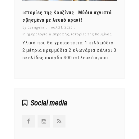
ότι,
ιστορίες της Κουζίνας | Μύδια αχνιστά
ημερο
νες;
σβησμένα με λευκό κρασί!
λαχαν
By Evangelia
Ιούλ 31, 2026
By Evan
ζίνας
in
ημερολόγιο Διατροφής
,
ιστορίες της Κουζίνας
in
ημερ
ια
Υλικά που θα χρειαστείτε: 1 κιλό μύδια
Σύμφω
, στο
2 μέτρια κρεμμύδια 2 κλωνάρια σέλερι 3
αυτοί
ς,
σκελίδες σκόρδο 400 ml λευκό κρασί.
είναι
αναπτ
Social media