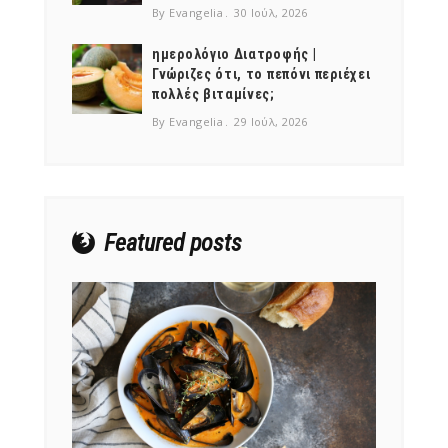
By Evangelia
30 Ιούλ, 2026
ημερολόγιο Διατροφής |
Γνώριζες ότι, το πεπόνι περιέχει
πολλές βιταμίνες;
NEWSLETTER
By Evangelia
29 Ιούλ, 2026
mel
y updates
fro
m
Get ti
your favorite
products
Featured posts