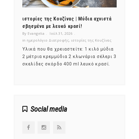
ότι,
ιστορίες της Κουζίνας | Μύδια αχνιστά
ημερο
νες;
σβησμένα με λευκό κρασί!
λαχαν
By Evangelia
Ιούλ 31, 2026
By Evan
ζίνας
in
ημερολόγιο Διατροφής
,
ιστορίες της Κουζίνας
in
ημερ
ια
Υλικά που θα χρειαστείτε: 1 κιλό μύδια
Σύμφω
, στο
2 μέτρια κρεμμύδια 2 κλωνάρια σέλερι 3
αυτοί
ς,
σκελίδες σκόρδο 400 ml λευκό κρασί.
είναι
αναπτ
Social media