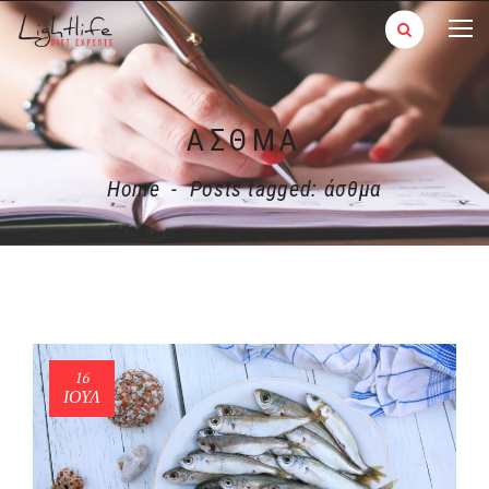
ΆΣΘΜΑ
Home
-
Posts tagged: άσθμα
16
ΙΟΎΛ