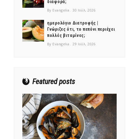
διαφορά;
By Evangelia
30 Ιούλ, 2026
ημερολόγιο Διατροφής |
Γνώριζες ότι, το πεπόνι περιέχει
πολλές βιταμίνες;
NEWSLETTER
By Evangelia
29 Ιούλ, 2026
mel
y updates
fro
m
Get ti
your favorite
products
Featured posts