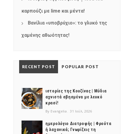
καρπούζι με lime και μέντα!
Βανίλια «υποβρύχιο»: το γλυκό της
χαμένης αθωότητας!
RECENT POST
POPULAR POST
ιστορίες της Κουζίνας | Μύδια
αχνιστά σβησμένα με λευκό
κρασί!
By Evangelia
31 Ιούλ, 2026
ημερολόγιο Διατροφής | Φρούτα
ή λαχανικά; Γνωρίζεις τη