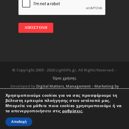
© Copyright 2009 -
2026 Lightlife.gr, All Rights Reserved. -
Όροι χρήσης
Developed by
Digital Matters
, Management – Marketing by
Χρησιμοποιούμε cookies για να σας προσφέρουμε τη
βέλτιστη εμπειρία πλοήγησης στον ιστότοπό μας.
Μπορείτε να μάθετε ποια cookies χρησιμοποιούμε ή να
Blog
About
Services
Corporate Support
τα απενεργοποιήσετε στις
ρυθμίσεις
.
Workplace
Contact
Αποδοχή