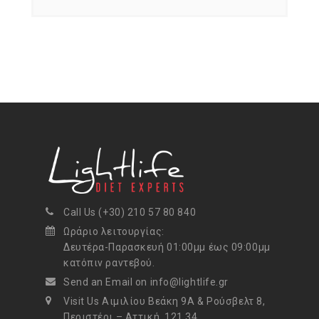
Call Us (+30) 210 57 80 840
Ωράριο λειτουργίας:
Δευτέρα-Παρασκευή 01:00μμ έως 09:00μμ
κατόπιν ραντεβού.
Send an Email on info@lightlife.gr
Visit Us Αιμιλίου Βεάκη 9Α & Ρούσβελτ 8,
Περιστέρι – Αττική, 121 34