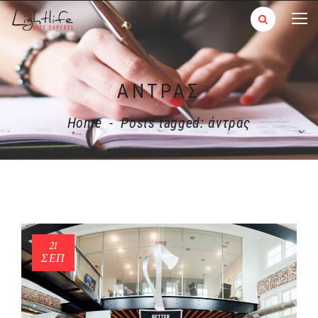
ΆΝΤΡΑΣ
Home
-
Posts tagged: άντρας
21
ΣΕΠ