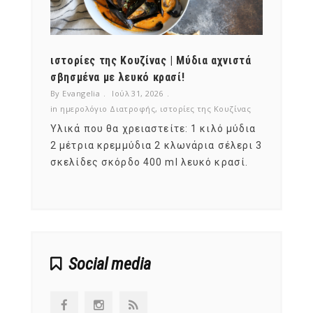
ότι,
ιστορίες της Κουζίνας | Μύδια αχνιστά
ημερο
νες;
σβησμένα με λευκό κρασί!
λαχαν
By Evangelia
Ιούλ 31, 2026
By Evan
ζίνας
in
ημερολόγιο Διατροφής
,
ιστορίες της Κουζίνας
in
ημερ
ια
Υλικά που θα χρειαστείτε: 1 κιλό μύδια
Σύμφω
, στο
2 μέτρια κρεμμύδια 2 κλωνάρια σέλερι 3
αυτοί
ς,
σκελίδες σκόρδο 400 ml λευκό κρασί.
είναι
αναπτ
Social media