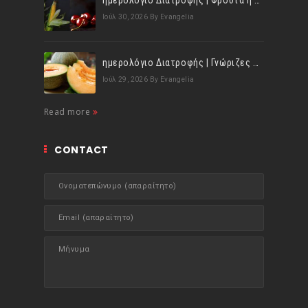
ημερολόγιο Διατροφής | Φρούτα ή λαχανικά; Γνωρίζεις τη διαφορά;
Ιούλ 30, 2026
By Evangelia
ημερολόγιο Διατροφής | Γνώριζες ότι, το πεπόνι περιέχει πολλές βιταμίνες;
Ιούλ 29, 2026
By Evangelia
Read more
CONTACT