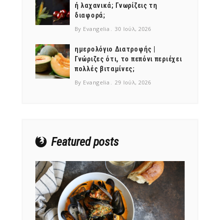
ή λαχανικά; Γνωρίζεις τη
διαφορά;
By Evangelia
30 Ιούλ, 2026
ημερολόγιο Διατροφής |
Γνώριζες ότι, το πεπόνι περιέχει
NEWSLETTER
πολλές βιταμίνες;
mel
y updates
fro
m
By Evangelia
29 Ιούλ, 2026
Get ti
your favorite
products
Featured posts