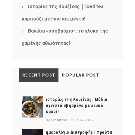
ιστορίες της Κουζίνας │ Iced tea
καρπούζι με lime και μέντα!
Βανίλια «υποβρύχιο»: το γλυκό της
χαμένης αθωότητας!
RECENT POST
POPULAR POST
ιστορίες της Κουζίνας | Μύδια
αχνιστά σβησμένα με λευκό
κρασί!
By Evangelia
31 Ιούλ, 2026
ημερολόγιο Διατροφής | Φρούτα