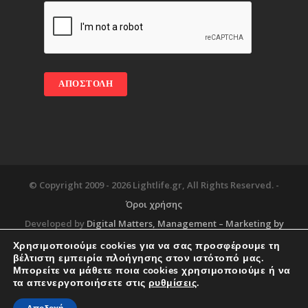
© Copyright 2009 -
2026 Lightlife.gr, All Rights Reserved. -
Όροι χρήσης
Developed by
Digital Matters
, Management – Marketing by
Χρησιμοποιούμε cookies για να σας προσφέρουμε τη
βέλτιστη εμπειρία πλοήγησης στον ιστότοπό μας.
Μπορείτε να μάθετε ποια cookies χρησιμοποιούμε ή να
Blog
About
Services
Corporate Support
τα απενεργοποιήσετε στις
ρυθμίσεις
.
Workplace
Contact