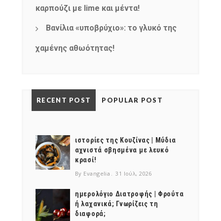
καρπούζι με lime και μέντα!
Βανίλια «υποβρύχιο»: το γλυκό της
χαμένης αθωότητας!
RECENT POST
POPULAR POST
ιστορίες της Κουζίνας | Μύδια
αχνιστά σβησμένα με λευκό
κρασί!
By Evangelia
31 Ιούλ, 2026
ημερολόγιο Διατροφής | Φρούτα
ή λαχανικά; Γνωρίζεις τη
διαφορά;