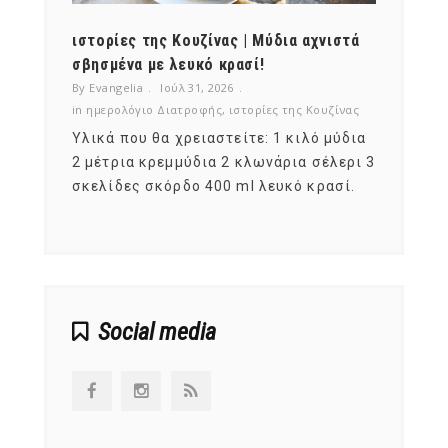
ότι,
ιστορίες της Κουζίνας | Μύδια αχνιστά
ημερο
νες;
σβησμένα με λευκό κρασί!
λαχαν
By Evangelia
Ιούλ 31, 2026
By Evan
ζίνας
in
ημερολόγιο Διατροφής
,
ιστορίες της Κουζίνας
in
ημερ
ια
Υλικά που θα χρειαστείτε: 1 κιλό μύδια
Σύμφω
, στο
2 μέτρια κρεμμύδια 2 κλωνάρια σέλερι 3
αυτοί
ς,
σκελίδες σκόρδο 400 ml λευκό κρασί.
είναι
αναπτ
Social media