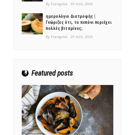
By Evangelia
30 Ιούλ, 2026
ημερολόγιο Διατροφής |
Γνώριζες ότι, το πεπόνι περιέχει
πολλές βιταμίνες;
NEWSLETTER
By Evangelia
29 Ιούλ, 2026
mel
y updates
fro
m
Get ti
your favorite
products
Featured posts