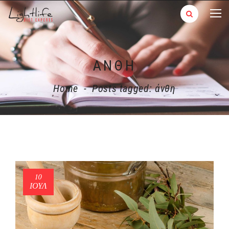
ΆΝΘΗ
Home
-
Posts tagged: άνθη
10
ΙΟΎΛ