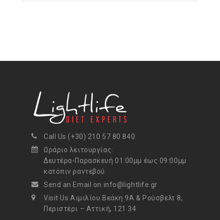
Call Us (+30) 210 57 80 840
Ωράριο λειτουργίας:
Δευτέρα-Παρασκευή 01:00μμ έως 09:00μμ
κατόπιν ραντεβού.
Send an Email on info@lightlife.gr
Visit Us Αιμιλίου Βεάκη 9Α & Ρούσβελτ 8,
Περιστέρι – Αττική, 121 34