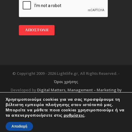
© Copyright 2009 -
2026 Lightlife.gr, All Rights Reserved. -
Όροι χρήσης
Developed by
Digital Matters
, Management – Marketing by
Χρησιμοποιούμε cookies για να σας προσφέρουμε τη
βέλτιστη εμπειρία πλοήγησης στον ιστότοπό μας.
Μπορείτε να μάθετε ποια cookies χρησιμοποιούμε ή να
Blog
About
Services
Corporate Support
τα απενεργοποιήσετε στις
ρυθμίσεις
.
Workplace
Contact
Αποδοχή