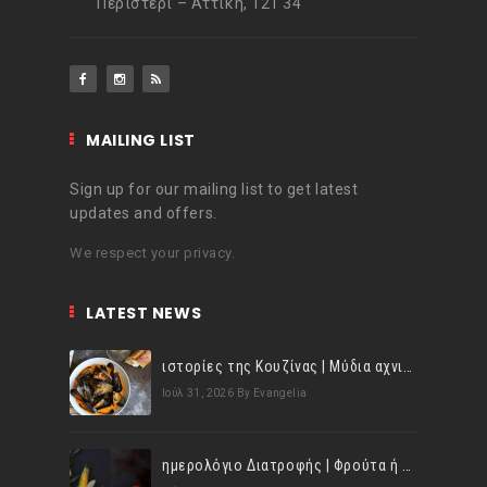
Περιστέρι – Αττική, 121 34
MAILING LIST
Sign up for our mailing list to get latest
updates and offers.
We respect your privacy.
LATEST NEWS
ιστορίες της Κουζίνας | Μύδια αχνιστά σβησμένα με λευκό κρασί!
Ιούλ 31, 2026
By Evangelia
ημερολόγιο Διατροφής | Φρούτα ή λαχανικά; Γνωρίζεις τη διαφορά;