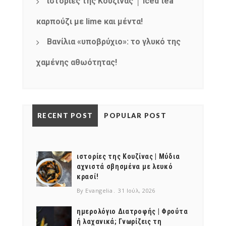
ιστορίες της Κουζίνας │ Iced tea
καρπούζι με lime και μέντα!
Βανίλια «υποβρύχιο»: το γλυκό της
χαμένης αθωότητας!
RECENT POST
POPULAR POST
ιστορίες της Κουζίνας | Μύδια
αχνιστά σβησμένα με λευκό
κρασί!
By Evangelia
31 Ιούλ, 2026
ημερολόγιο Διατροφής | Φρούτα
ή λαχανικά; Γνωρίζεις τη