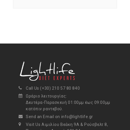
Call Us (+30) 210 57 80 840
Ωράριο λειτουργίας:
Δευτέρα-Παρασκευή 01:00μμ έως 09:00μμ
κατόπιν ραντεβού.
Send an Email on info@lightlife.gr
Visit Us Αιμιλίου Βεάκη 9Α & Ρούσβελτ 8,