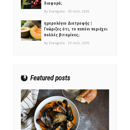
διαφορά;
By Evangelia
30 Ιούλ, 2026
ημερολόγιο Διατροφής |
Γνώριζες ότι, το πεπόνι περιέχει
πολλές βιταμίνες;
NEWSLETTER
By Evangelia
29 Ιούλ, 2026
mel
y updates
fro
m
Get ti
your favorite
products
Featured posts