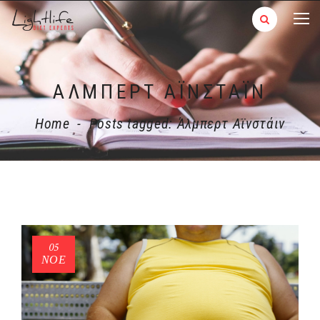
ΆΛΜΠΕΡΤ ΑΪΝΣΤΆΙΝ
Home
-
Posts tagged: Άλμπερτ Αϊνστάιν
05
ΝΟΈ