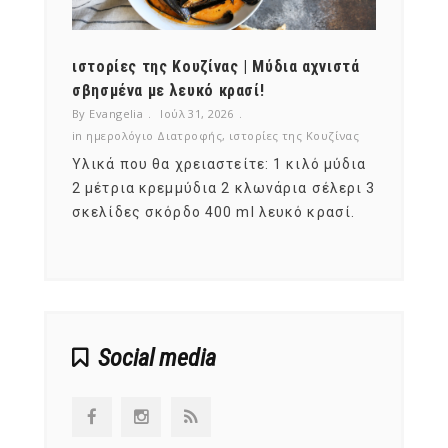
ότι,
ιστορίες της Κουζίνας | Μύδια αχνιστά
ημερο
νες;
σβησμένα με λευκό κρασί!
λαχαν
By Evangelia
Ιούλ 31, 2026
By Evan
ζίνας
in
ημερολόγιο Διατροφής
,
ιστορίες της Κουζίνας
in
ημερ
ια
Υλικά που θα χρειαστείτε: 1 κιλό μύδια
Σύμφω
, στο
2 μέτρια κρεμμύδια 2 κλωνάρια σέλερι 3
αυτοί
ς,
σκελίδες σκόρδο 400 ml λευκό κρασί.
είναι
αναπτ
Social media