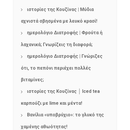
ιστορίες της Κουζίνας | Μύδια
NEWSLETTER
αχνιστά σβησμένα με λευκό κρασί!
mel
y updates
fro
m
Get ti
your favorite
ημερολόγιο Διατροφής | Φρούτα ή
products
λαχανικά; Γνωρίζεις τη διαφορά;
ημερολόγιο Διατροφής | Γνώριζες
ότι, το πεπόνι περιέχει πολλές
βιταμίνες;
ιστορίες της Κουζίνας │ Iced tea
καρπούζι με lime και μέντα!
Βανίλια «υποβρύχιο»: το γλυκό της
χαμένης αθωότητας!