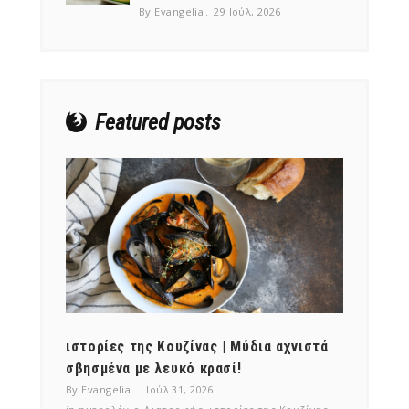
By Evangelia
29 Ιούλ, 2026
Featured posts
ότι,
ιστορίες της Κουζίνας | Μύδια αχνιστά
ημερο
νες;
σβησμένα με λευκό κρασί!
λαχαν
By Evangelia
Ιούλ 31, 2026
By Evan