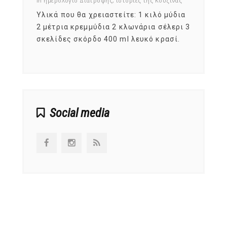
ζίνας
in
ημερολόγιο Διατροφής
,
ιστορίες της Κουζίνας
in
ημερ
ια
Υλικά που θα χρειαστείτε: 1 κιλό μύδια
Σύμφω
, στο
2 μέτρια κρεμμύδια 2 κλωνάρια σέλερι 3
αυτοί
ς,
σκελίδες σκόρδο 400 ml λευκό κρασί.
είναι
αναπτ
Social media