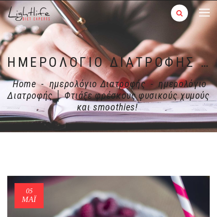
ΗΜΕΡΟΛΌΓΙΟ ΔΙΑΤΡΟΦΉΣ │ ΦΤΙΆΞΕ ΦΡΈΣΚΟΥΣ ΦΥΣΙΚΟΎΣ ΧΥΜΟΎΣ ΚΑΙ SMOOTHIES!
Home
-
ημερολόγιο Διατροφής
-
ημερολόγιο
Διατροφής │ Φτιάξε φρέσκους φυσικούς χυμούς
και smoothies!
05
ΜΑΪ́