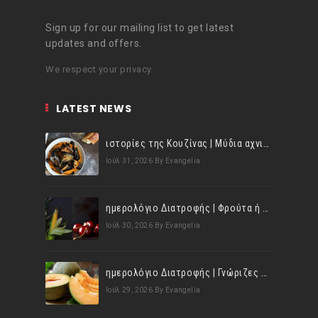
Sign up for our mailing list to get latest
updates and offers.
We respect your privacy.
LATEST NEWS
ιστορίες της Κουζίνας | Μύδια αχνιστά σβησμένα με λευκό κρασί!
Ιούλ 31, 2026
By Evangelia
ημερολόγιο Διατροφής | Φρούτα ή λαχανικά; Γνωρίζεις τη διαφορά;
Ιούλ 30, 2026
By Evangelia
ημερολόγιο Διατροφής | Γνώριζες ότι, το πεπόνι περιέχει πολλές βιταμίνες;
Ιούλ 29, 2026
By Evangelia