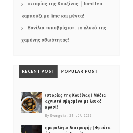
ιστορίες της Κουζίνας │ Iced tea
καρπούζι με lime και μέντα!
Βανίλια «υποβρύχιο»: το γλυκό της
χαμένης αθωότητας!
RECENT POST
POPULAR POST
ιστορίες της Κουζίνας | Μύδια
αχνιστά σβησμένα με λευκό
κρασί!
By Evangelia
31 Ιούλ, 2026
ημερολόγιο Διατροφής | Φρούτα