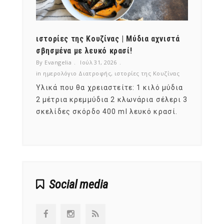
ότι,
ιστορίες της Κουζίνας | Μύδια αχνιστά
ημερο
νες;
σβησμένα με λευκό κρασί!
λαχαν
By Evangelia
Ιούλ 31, 2026
By Evan
ζίνας
in
ημερολόγιο Διατροφής
,
ιστορίες της Κουζίνας
in
ημερ
ια
Υλικά που θα χρειαστείτε: 1 κιλό μύδια
Σύμφω
, στο
2 μέτρια κρεμμύδια 2 κλωνάρια σέλερι 3
αυτοί
ς,
σκελίδες σκόρδο 400 ml λευκό κρασί.
είναι
αναπτ
Social media