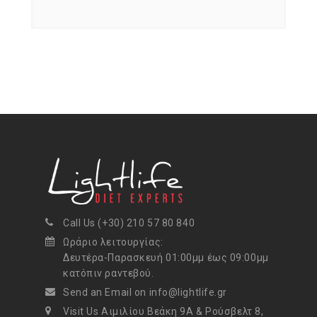
Call Us (+30) 210 57 80 840
Ωράριο λειτουργίας:
Δευτέρα-Παρασκευή 01:00μμ έως 09:00μμ
κατόπιν ραντεβού.
Send an Email on info@lightlife.gr
Visit Us Αιμιλίου Βεάκη 9Α & Ρούσβελτ 8,