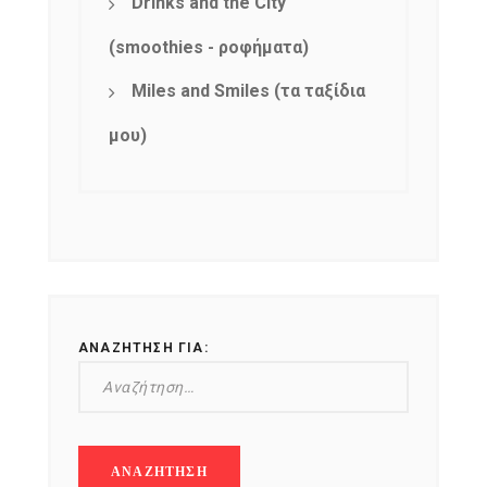
Drinks and the City
(smoothies - ροφήματα)
Miles and Smiles (τα ταξίδια
μου)
NEWSLETTER
mel
y updates
fro
m
Get ti
your favorite
products
ΑΝΑΖΉΤΗΣΗ ΓΙΑ: