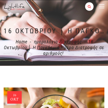
16 ΟΚΤΩΒΡΊΟΥ │ Η ΠΑΓΚΌΣΜΙΑ ΗΜΈΡΑ ΔΙΑΤΡΟΦΉΣ ΣΕ ΑΡΙΘΜΟΎΣ!
Home
-
ημερολόγιο Διατροφής
-
16
Οκτωβρίου │ Η Παγκόσμια Ημέρα Διατροφής σε
αριθμούς!
16
ΟΚΤ