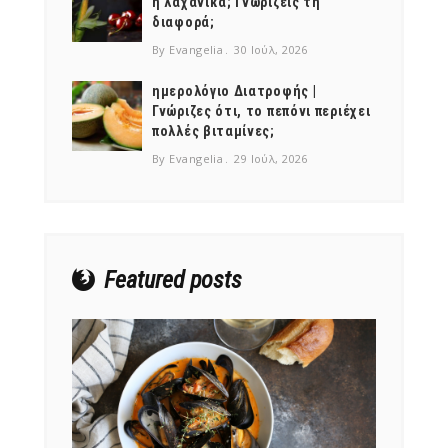
ή λαχανικά; Γνωρίζεις τη
διαφορά;
By Evangelia
30 Ιούλ, 2026
ημερολόγιο Διατροφής |
Γνώριζες ότι, το πεπόνι περιέχει
πολλές βιταμίνες;
By Evangelia
29 Ιούλ, 2026
Featured posts