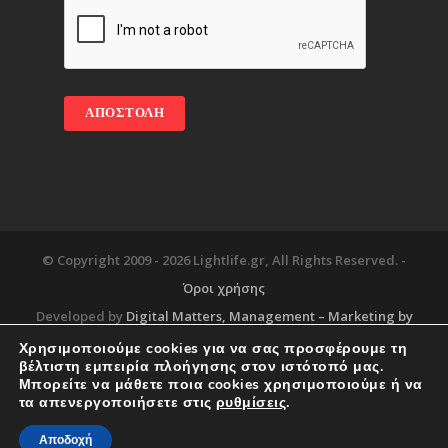
© Copyright 2009 -
2026 Lightlife.gr, All Rights Reserved. -
Όροι χρήσης
Developed by
Digital Matters
, Management – Marketing by
Χρησιμοποιούμε cookies για να σας προσφέρουμε τη
βέλτιστη εμπειρία πλοήγησης στον ιστότοπό μας.
Μπορείτε να μάθετε ποια cookies χρησιμοποιούμε ή να
Blog
About
Services
Corporate Support
τα απενεργοποιήσετε στις
ρυθμίσεις
.
Workplace
Contact
Αποδοχή