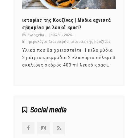
ότι,
ιστορίες της Κουζίνας | Μύδια αχνιστά
ημερο
νες;
σβησμένα με λευκό κρασί!
λαχαν
By Evangelia
Ιούλ 31, 2026
By Evan
ζίνας
in
ημερολόγιο Διατροφής
,
ιστορίες της Κουζίνας
in
ημερ
ια
Υλικά που θα χρειαστείτε: 1 κιλό μύδια
Σύμφω
, στο
2 μέτρια κρεμμύδια 2 κλωνάρια σέλερι 3
αυτοί
ς,
σκελίδες σκόρδο 400 ml λευκό κρασί.
είναι
αναπτ
Social media