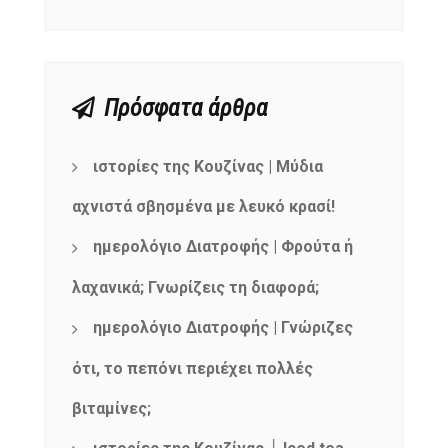
Πρόσφατα άρθρα
ιστορίες της Κουζίνας | Μύδια
αχνιστά σβησμένα με λευκό κρασί!
ημερολόγιο Διατροφής | Φρούτα ή
λαχανικά; Γνωρίζεις τη διαφορά;
ημερολόγιο Διατροφής | Γνώριζες
NEWSLETTER
ότι, το πεπόνι περιέχει πολλές
mel
y updates
fro
m
Get ti
your favorite
βιταμίνες;
products