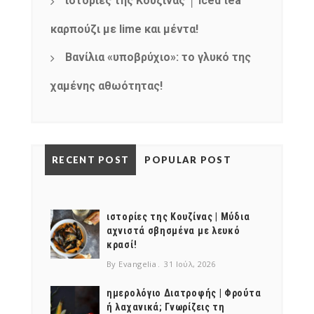
ιστορίες της Κουζίνας │ Iced tea
καρπούζι με lime και μέντα!
Βανίλια «υποβρύχιο»: το γλυκό της
χαμένης αθωότητας!
RECENT POST
POPULAR POST
ιστορίες της Κουζίνας | Μύδια
αχνιστά σβησμένα με λευκό
κρασί!
By Evangelia
31 Ιούλ, 2026
ημερολόγιο Διατροφής | Φρούτα
ή λαχανικά; Γνωρίζεις τη