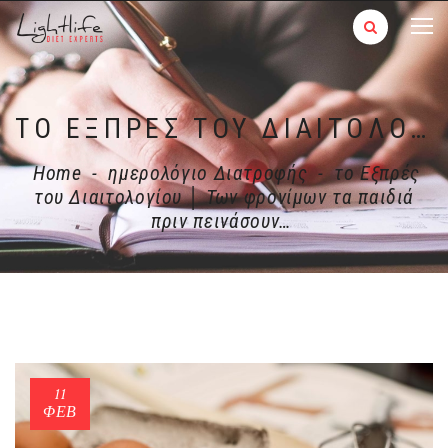
ΤΟ ΕΞΠΡΈΣ ΤΟΥ ΔΙΑΙΤΟΛΟΓΊΟΥ │ ΤΩΝ ΦΡΟΝΊΜΩΝ ΤΑ ΠΑΙΔΙΆ ΠΡΙΝ ΠΕΙΝΆΣΟΥΝ…
Home
-
ημερολόγιο Διατροφής
-
το Εξπρές
του Διαιτολογίου │ Των φρονίμων τα παιδιά
πριν πεινάσουν…
11
ΦΕΒ