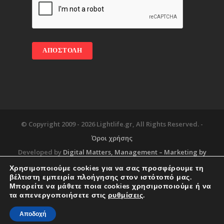
© Copyright 2009 -
2026 Lightlife.gr, All Rights Reserved. -
Όροι χρήσης
Developed by
Digital Matters
, Management – Marketing by
Χρησιμοποιούμε cookies για να σας προσφέρουμε τη
βέλτιστη εμπειρία πλοήγησης στον ιστότοπό μας.
Μπορείτε να μάθετε ποια cookies χρησιμοποιούμε ή να
Blog
About
Services
Corporate Support
τα απενεργοποιήσετε στις
ρυθμίσεις
.
Workplace
Contact
Αποδοχή