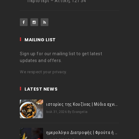
Περιστέρι – Αττική, 121 34
MAILING LIST
Sign up for our mailing list to get latest
updates and offers.
We respect your privacy.
LATEST NEWS
ιστορίες της Κουζίνας | Μύδια αχνιστά σβησμένα με λευκό κρασί!
Ιούλ 31, 2026
By Evangelia
ημερολόγιο Διατροφής | Φρούτα ή λαχανικά; Γνωρίζεις τη διαφορά;