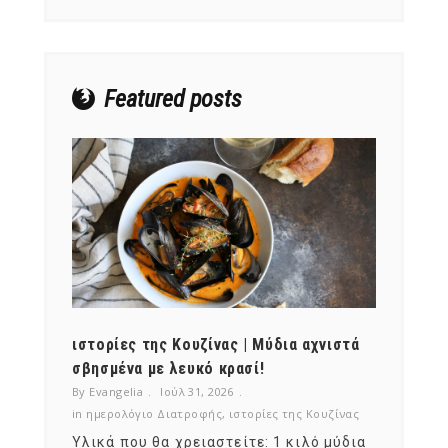
Featured posts
ότι,
ιστορίες της Κουζίνας | Μύδια αχνιστά
ημερο
νες;
σβησμένα με λευκό κρασί!
λαχαν
By Evangelia
Ιούλ 31, 2026
By Evan
ζίνας
in
ημερολόγιο Διατροφής
,
ιστορίες της Κουζίνας
in
ημερ
ια
Υλικά που θα χρειαστείτε: 1 κιλό μύδια
Σύμφω