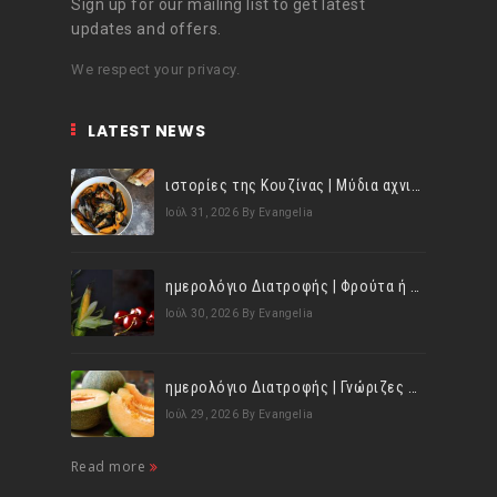
Sign up for our mailing list to get latest
updates and offers.
We respect your privacy.
LATEST NEWS
ιστορίες της Κουζίνας | Μύδια αχνιστά σβησμένα με λευκό κρασί!
Ιούλ 31, 2026
By Evangelia
ημερολόγιο Διατροφής | Φρούτα ή λαχανικά; Γνωρίζεις τη διαφορά;
Ιούλ 30, 2026
By Evangelia
ημερολόγιο Διατροφής | Γνώριζες ότι, το πεπόνι περιέχει πολλές βιταμίνες;
Ιούλ 29, 2026
By Evangelia
Read more