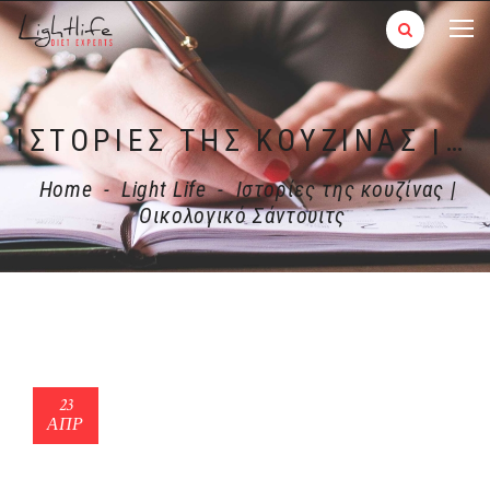
ΙΣΤΟΡΊΕΣ ΤΗΣ ΚΟΥΖΊΝΑΣ | ΟΙΚΟΛΟΓΙΚΌ ΣΆΝΤΟΥΙΤΣ
Home
-
Light Life
-
Ιστορίες της κουζίνας |
Οικολογικό Σάντουιτς
23
ΑΠΡ