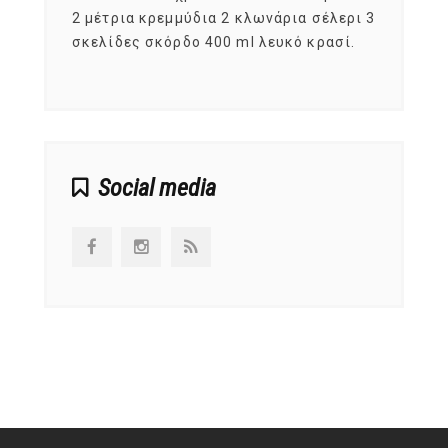
, στο
2 μέτρια κρεμμύδια 2 κλωνάρια σέλερι 3
αυτοί
ς,
σκελίδες σκόρδο 400 ml λευκό κρασί.
είναι
αναπτ
Social media