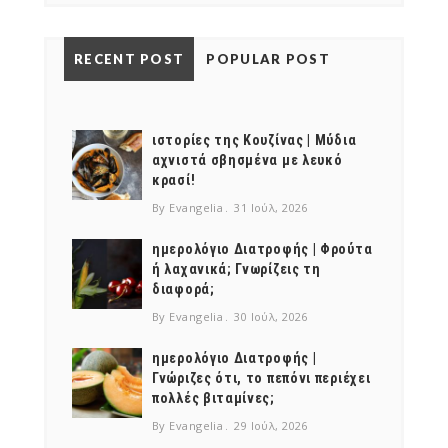
RECENT POST
POPULAR POST
ιστορίες της Κουζίνας | Μύδια
αχνιστά σβησμένα με λευκό
κρασί!
By Evangelia
31 Ιούλ, 2026
ημερολόγιο Διατροφής | Φρούτα
ή λαχανικά; Γνωρίζεις τη
διαφορά;
By Evangelia
30 Ιούλ, 2026
ημερολόγιο Διατροφής |
Γνώριζες ότι, το πεπόνι περιέχει
πολλές βιταμίνες;
By Evangelia
29 Ιούλ, 2026