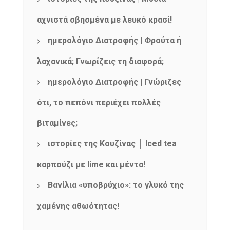
αχνιστά σβησμένα με λευκό κρασί!
ημερολόγιο Διατροφής | Φρούτα ή
λαχανικά; Γνωρίζεις τη διαφορά;
ημερολόγιο Διατροφής | Γνώριζες
ότι, το πεπόνι περιέχει πολλές
βιταμίνες;
NEWSLETTER
ιστορίες της Κουζίνας │ Iced tea
mel
y updates
fro
m
Get ti
your favorite
καρπούζι με lime και μέντα!
products
Βανίλια «υποβρύχιο»: το γλυκό της
χαμένης αθωότητας!