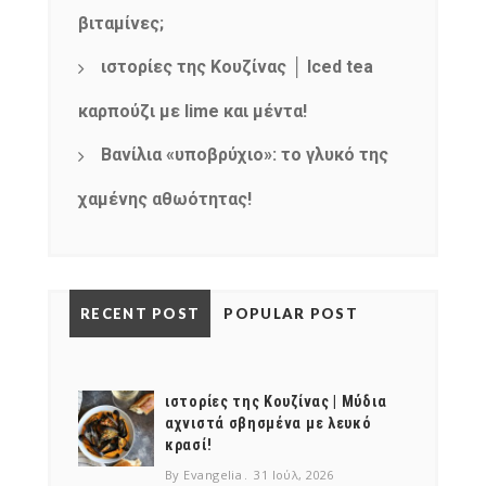
βιταμίνες;
ιστορίες της Κουζίνας │ Iced tea
καρπούζι με lime και μέντα!
Βανίλια «υποβρύχιο»: το γλυκό της
NEWSLETTER
χαμένης αθωότητας!
mel
y updates
fro
m
Get ti
your favorite
products
RECENT POST
POPULAR POST
ιστορίες της Κουζίνας | Μύδια
αχνιστά σβησμένα με λευκό
κρασί!
By Evangelia
31 Ιούλ, 2026