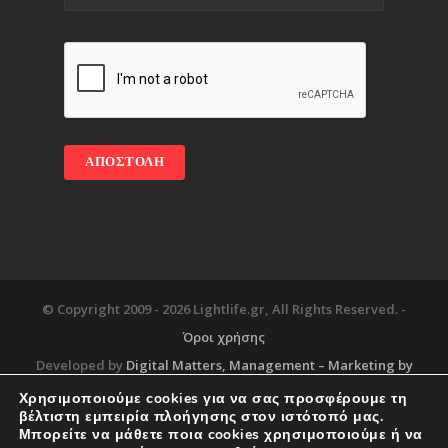
© Copyright 2009 -
2026 Lightlife.gr, All Rights Reserved. -
Όροι χρήσης
Developed by
Digital Matters
, Management – Marketing by
Χρησιμοποιούμε cookies για να σας προσφέρουμε τη
βέλτιστη εμπειρία πλοήγησης στον ιστότοπό μας.
Μπορείτε να μάθετε ποια cookies χρησιμοποιούμε ή να
Blog
About
Services
Corporate Support