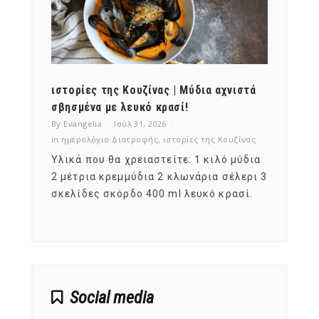
ότι,
ιστορίες της Κουζίνας | Μύδια αχνιστά
ημερο
νες;
σβησμένα με λευκό κρασί!
λαχαν
By Evangelia
Ιούλ 31, 2026
By Evan
ζίνας
in
ημερολόγιο Διατροφής
,
ιστορίες της Κουζίνας
in
ημερ
ια
Υλικά που θα χρειαστείτε: 1 κιλό μύδια
Σύμφω
, στο
2 μέτρια κρεμμύδια 2 κλωνάρια σέλερι 3
αυτοί
ς,
σκελίδες σκόρδο 400 ml λευκό κρασί.
είναι
αναπτ
Social media