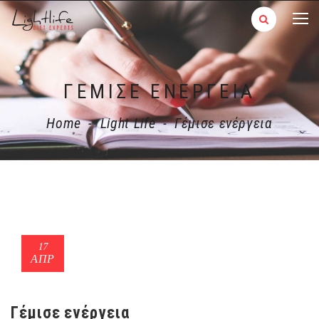
ΓΈΜΙΣΕ ΕΝΈΡΓΕΙΑ
Home
-
Light Life
-
Γέμισε ενέργεια
17
ΑΠΡ
Γέμισε ενέργεια