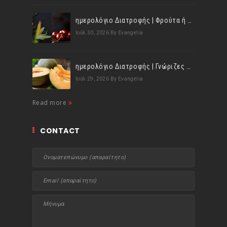
ημερολόγιο Διατροφής | Φρούτα ή λαχανικά; Γνωρίζεις τη διαφορά;
Ιούλ 30, 2026
By Evangelia
ημερολόγιο Διατροφής | Γνώριζες ότι, το πεπόνι περιέχει πολλές βιταμίνες;
Ιούλ 29, 2026
By Evangelia
Read more
CONTACT