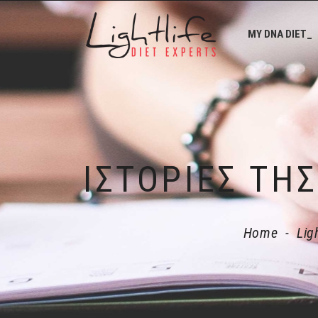
MY DNA DIET_
Home
-
Lig