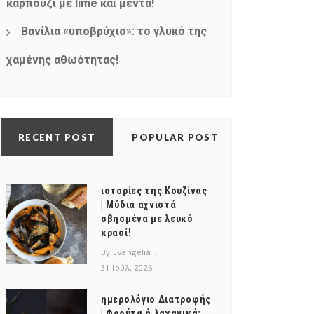
καρπούζι με lime και μέντα!
Βανίλια «υποβρύχιο»: το γλυκό της
χαμένης αθωότητας!
RECENT POST
POPULAR POST
ιστορίες της Κουζίνας
| Μύδια αχνιστά
σβησμένα με λευκό
κρασί!
By Evangelia
31 Ιούλ, 2026
ημερολόγιο Διατροφής
| Φρούτα ή λαχανικά;