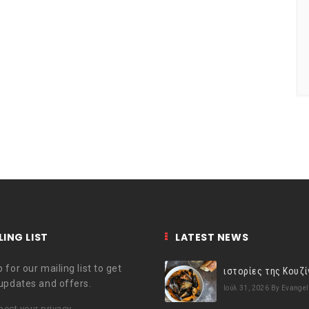
LING LIST
LATEST NEWS
 for our mailing list to get
 updates and offers.
Ιούλ 31, 2026
By Evangel
ect your privacy.