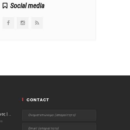
Social media
CONTACT
ιστορίες της Κουζίνας | Μύδια αχνιστά σβησμένα με λευκό κρασί!
ia