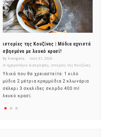
ιστορίες της Κουζίνας | Μύδια αχνιστά
ημερολόγιο Δι
σβησμένα με λευκό κρασί!
λαχανικά; Γνωρ
By Evangelia
Ιούλ 31, 2026
By Evangelia
Ιούλ
in
ημερολόγιο Διατροφής
,
ιστορίες της Κουζίνας
in
ημερολόγιο Δια
Υλικά που θα χρειαστείτε: 1 κιλό
Σύμφωνα με το
μύδια 2 μέτρια κρεμμύδια 2 κλωνάρια
αυτοί που μελε
σέλερι 3 σκελίδες σκόρδο 400 ml
φρούτο είναι τ
λευκό κρασί.
αναπτύσσεται 