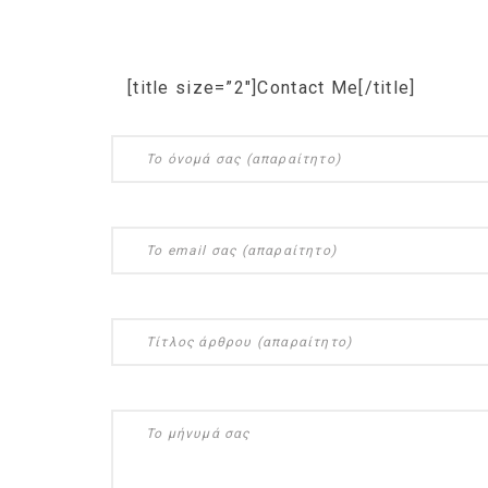
[title size=”2″]Contact Me[/title]
Ge