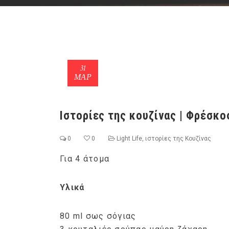
31
ΜΑΡ
Ιστορίες της κουζίνας | Φρέσκο
0
0
Light Life
,
ιστορίες της Κουζίνας
Για 4 άτομα
Υλικά
80 ml σως σόγιας