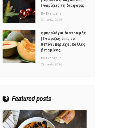
Γνωρίζεις τη διαφορά;
By Evangelia
30 Ιούλ, 2026
ημερολόγιο Διατροφής
| Γνώριζες ότι, το
πεπόνι περιέχει πολλές
βιταμίνες;
By Evangelia
29 Ιούλ, 2026
Featured posts