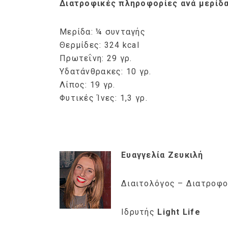
Διατροφικές πληροφορίες ανά μερίδ
Μερίδα: ¼ συνταγής
Θερμίδες: 324 kcal
Πρωτεΐνη: 29 γρ.
Υδατάνθρακες: 10 γρ.
Λίπος: 19 γρ.
Φυτικές Ίνες: 1,3 γρ.
Ευαγγελία Ζευκιλή
Διαιτολόγος – Διατροφ
Ιδρυτής
Light Life