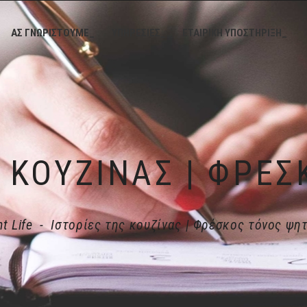
ΑΣ ΓΝΩΡΙΣΤΟΥΜΕ_
ΥΠΗΡΕΣΙΕΣ_
ΕΤΑΙΡΙΚΗ ΥΠΟΣΤΗΡΙΞΗ_
ht Life
-
Ιστορίες της κουζίνας | Φρέσκος τόνος ψητ