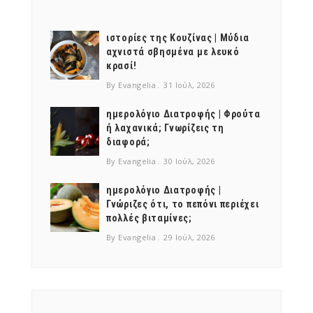
ιστορίες της Κουζίνας | Μύδια
αχνιστά σβησμένα με λευκό
κρασί!
By Evangelia
31 Ιούλ, 2026
ημερολόγιο Διατροφής | Φρούτα
ή λαχανικά; Γνωρίζεις τη
διαφορά;
By Evangelia
30 Ιούλ, 2026
ημερολόγιο Διατροφής |
Γνώριζες ότι, το πεπόνι περιέχει
πολλές βιταμίνες;
By Evangelia
29 Ιούλ, 2026