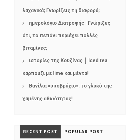
NEWSLETTER
mel
y updates
fro
m
λαχανικά; Γνωρίζεις τη διαφορά;
Get ti
your favorite
ημερολόγιο Διατροφής | Γνώριζες
products
ότι, το πεπόνι περιέχει πολλές
βιταμίνες;
ιστορίες της Κουζίνας │ Iced tea
καρπούζι με lime και μέντα!
Βανίλια «υποβρύχιο»: το γλυκό της
χαμένης αθωότητας!
RECENT POST
POPULAR POST