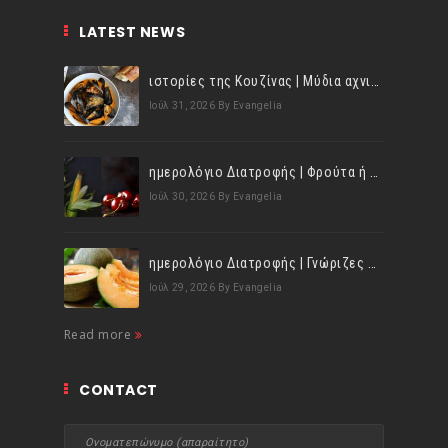
LATEST NEWS
ιστορίες της Κουζίνας | Μύδια αχνιστά σβησμένα με λευκό κρασί!
Ιούλ 31, 2026
By Evangelia
ημερολόγιο Διατροφής | Φρούτα ή λαχανικά; Γνωρίζεις τη διαφορά;
Ιούλ 30, 2026
By Evangelia
ημερολόγιο Διατροφής | Γνώριζες ότι, το πεπόνι περιέχει πολλές βιταμίνες;
Ιούλ 29, 2026
By Evangelia
Read more
CONTACT