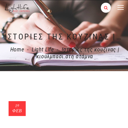
ΙΣΤΟΡΊΕΣ ΤΗΣ ΚΟΥΖΊΝΑΣ | ΓΚΙΟΎΛΜΠΑΣΙ ΣΤΗ ΣΤΆΜΝΑ
Home
-
Light Life
-
Ιστορίες της κουζίνας |
Γκιούλμπασι στη στάμνα
19
ΦΕΒ