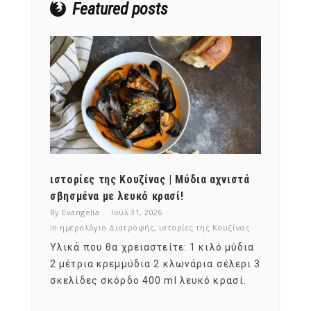
Featured posts
ότι,
ιστορίες της Κουζίνας | Μύδια αχνιστά
ημερο
νες;
σβησμένα με λευκό κρασί!
λαχαν
By Evangelia
Ιούλ 31, 2026
By Evan
ζίνας
in
ημερολόγιο Διατροφής
,
ιστορίες της Κουζίνας
in
ημερ
ια
Υλικά που θα χρειαστείτε: 1 κιλό μύδια
Σύμφω
, στο
2 μέτρια κρεμμύδια 2 κλωνάρια σέλερι 3
αυτοί
ς,
σκελίδες σκόρδο 400 ml λευκό κρασί.
είναι
αναπτ