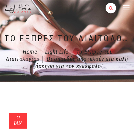
ΤΟ ΕΞΠΡΈΣ ΤΟΥ ΔΙΑΙΤΟΛΟΓΊΟΥ │ ΟΙ ΣΠΟΥΔΈΣ ΑΠΟΤΕΛΟΎΝ ΜΙΑ ΚΑΛΉ ΕΞΆΣΚΗΣΗ ΓΙΑ ΤΟΝ ΕΓΚΈΦΑΛΟ!
Home
-
Light Life
-
το Εξπρές του
Διαιτολογίου │ Οι σπουδές αποτελούν μια καλή
εξάσκηση για τον εγκέφαλο!
27
ΙΑΝ