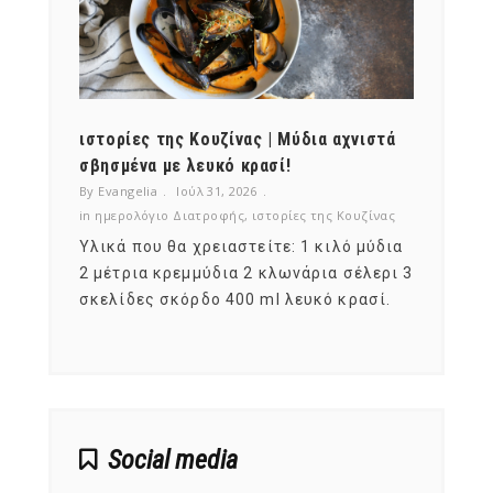
ότι,
ιστορίες της Κουζίνας | Μύδια αχνιστά
ημερο
νες;
σβησμένα με λευκό κρασί!
λαχαν
By Evangelia
Ιούλ 31, 2026
By Evan
ζίνας
in
ημερολόγιο Διατροφής
,
ιστορίες της Κουζίνας
in
ημερ
ια
Υλικά που θα χρειαστείτε: 1 κιλό μύδια
Σύμφω
, στο
2 μέτρια κρεμμύδια 2 κλωνάρια σέλερι 3
αυτοί
ς,
σκελίδες σκόρδο 400 ml λευκό κρασί.
είναι
αναπτ
Social media