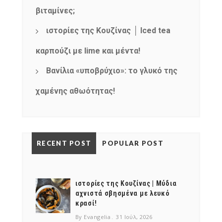
βιταμίνες;
ιστορίες της Κουζίνας │ Iced tea
καρπούζι με lime και μέντα!
Βανίλια «υποβρύχιο»: το γλυκό της
NEWSLETTER
χαμένης αθωότητας!
mel
y updates
fro
m
Get ti
your favorite
products
RECENT POST
POPULAR POST
ιστορίες της Κουζίνας | Μύδια
αχνιστά σβησμένα με λευκό
κρασί!
By Evangelia
31 Ιούλ, 2026