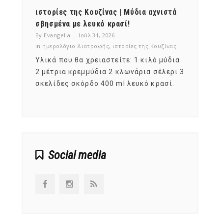
ότι,
ιστορίες της Κουζίνας | Μύδια αχνιστά
ημερο
νες;
σβησμένα με λευκό κρασί!
λαχαν
By Evangelia
Ιούλ 31, 2026
By Evan
ζίνας
in
ημερολόγιο Διατροφής
,
ιστορίες της Κουζίνας
in
ημερ
ια
Υλικά που θα χρειαστείτε: 1 κιλό μύδια
Σύμφω
, στο
2 μέτρια κρεμμύδια 2 κλωνάρια σέλερι 3
αυτοί
ς,
σκελίδες σκόρδο 400 ml λευκό κρασί.
είναι
αναπτ
Social media