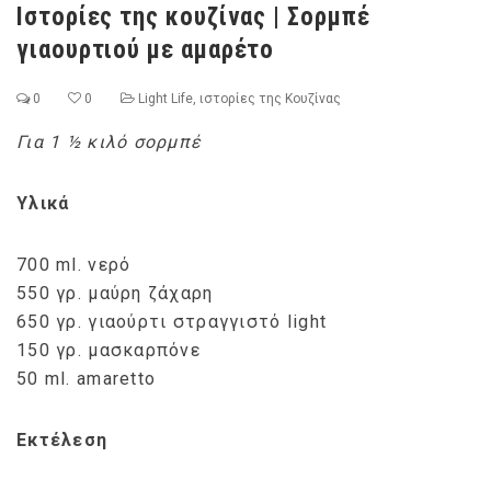
Ιστορίες της κουζίνας | Σορμπέ
γιαουρτιού με αμαρέτο
0
0
Light Life
,
ιστορίες της Κουζίνας
Για 1 ½ κιλό σορμπέ
Υλικά
700 ml. νερό
550 γρ. μαύρη ζάχαρη
650 γρ. γιαούρτι στραγγιστό light
150 γρ. μασκαρπόνε
50 ml. amaretto
Εκτέλεση