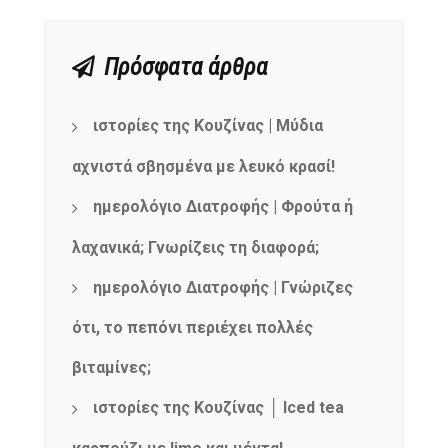
Πρόσφατα άρθρα
ιστορίες της Κουζίνας | Μύδια
αχνιστά σβησμένα με λευκό κρασί!
ημερολόγιο Διατροφής | Φρούτα ή
λαχανικά; Γνωρίζεις τη διαφορά;
ημερολόγιο Διατροφής | Γνώριζες
ότι, το πεπόνι περιέχει πολλές
NEWSLETTER
mel
y updates
fro
m
βιταμίνες;
Get ti
your favorite
ιστορίες της Κουζίνας │ Iced tea
products