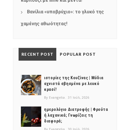
καρπούζι με lime και μέντα!
Βανίλια «υποβρύχιο»: το γλυκό της
χαμένης αθωότητας!
RECENT POST
POPULAR POST
ιστορίες της Κουζίνας | Μύδια
αχνιστά σβησμένα με λευκό
κρασί!
By Evangelia
31 Ιούλ, 2026
ημερολόγιο Διατροφής | Φρούτα
ή λαχανικά; Γνωρίζεις τη
διαφορά;
By Evangelia
30 Ιούλ, 2026