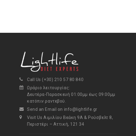
Call Us (+30) 210 57 80 840
Ωράριο λειτουργίας:
Δευτέρα-Παρασκευή 01:00μμ έως 09:00μμ
κατόπιν ραντεβού.
Send an Email on info@lightlife.gr
Visit Us Αιμιλίου Βεάκη 9Α & Ρούσβελτ 8,
Περιστέρι – Αττική, 121 34