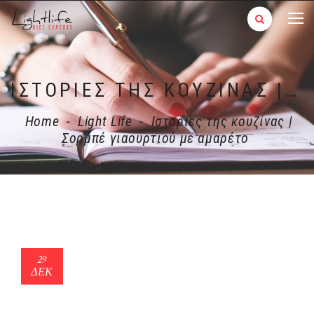
ΙΣΤΟΡΊΕΣ ΤΗΣ ΚΟΥΖΊΝΑΣ | ΣΟΡΜΠΈ ΓΙΑΟΥΡΤΙΟΎ ΜΕ ΑΜΑΡΈΤΟ
Home
-
Light Life
-
Ιστορίες της κουζίνας |
Σορμπέ γιαουρτιού με αμαρέτο
29
ΔΕΚ