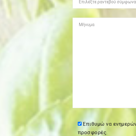
Επιθυμώ να ενημερών
προσφορές.