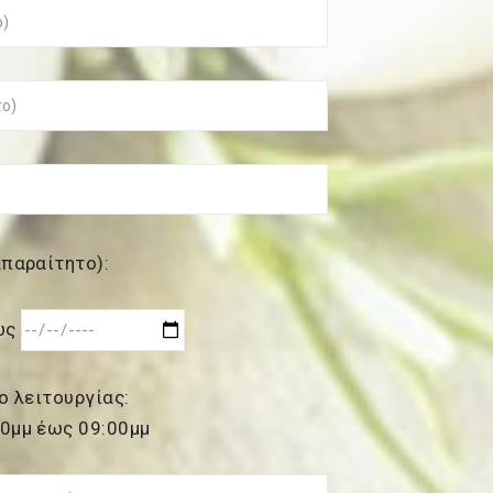
παραίτητο):
ως
ο λειτουργίας:
0μμ έως 09:00μμ