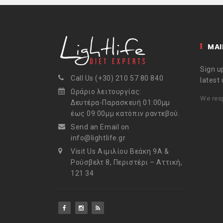
e
t
t
k
i
b
t
e
e
l
MAI
o
e
r
d
Sign up
o
r
e
I
Call Us (+30) 210 57 80 840
latest
Ωράριο λειτουργίας:
k
s
n
We resp
Δευτέρα-Παρασκευή 01:00μμ
t
έως 09:00μμ κατόπιν ραντεβού.
Send an Email on
info@lightlife.gr
Visit Us Αιμιλίου Βεάκη 9Α &
Ρούσβελτ 8, Περιστέρι – Αττική,
121 34