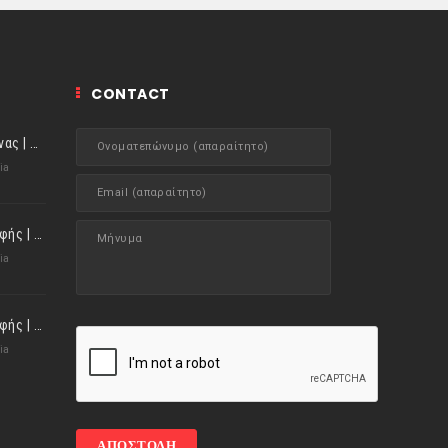
CONTACT
ιστορίες της Κουζίνας | Μύδια αχνιστά σβησμένα με λευκό κρασί!
ia
ημερολόγιο Διατροφής | Φρούτα ή λαχανικά; Γνωρίζεις τη διαφορά;
ia
ημερολόγιο Διατροφής | Γνώριζες ότι, το πεπόνι περιέχει πολλές βιταμίνες;
ia