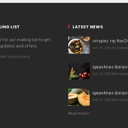
LING LIST
LATEST NEWS
 for our mailing list to get
 updates and offers.
Ιούλ 31, 2026
By Evangel
ect your privacy.
Ιούλ 30, 2026
By Evangel
Ιούλ 29, 2026
By Evangel
Read more