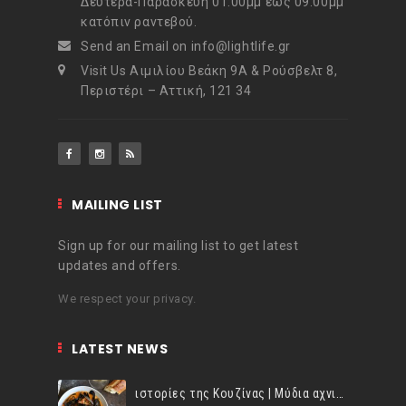
Δευτέρα-Παρασκευή 01:00μμ έως 09:00μμ
t
κατόπιν ραντεβού.
Send an Email on info@lightlife.gr
Visit Us Αιμιλίου Βεάκη 9Α & Ρούσβελτ 8,
Περιστέρι – Αττική, 121 34
MAILING LIST
Sign up for our mailing list to get latest
updates and offers.
We respect your privacy.
LATEST NEWS
ιστορίες της Κουζίνας | Μύδια αχνιστά σβησμένα με λευκό κρασί!