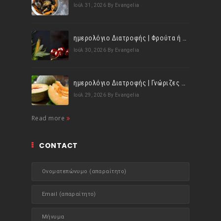
Ιούλ 31, 2026
By Evangelia
ημερολόγιο Διατροφής | Φρούτα ή λαχανικά; Γνωρίζεις τη διαφορά;
Ιούλ 30, 2026
By Evangelia
ημερολόγιο Διατροφής | Γνώριζες ότι, το πεπόνι περιέχει πολλές βιταμίνες;
Ιούλ 29, 2026
By Evangelia
Read more
CONTACT