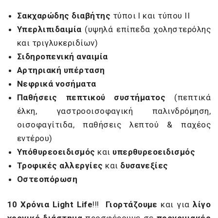
Σακχαρώδης διαβήτης
τύποι I και τύπου ΙΙ
Υπερλιπιδαιμία
(υψηλά επίπεδα χοληστερόλης
και τριγλυκεριδίων)
Σιδηροπενική αναιμία
Αρτηριακή υπέρταση
Νεφρικά νοσήματα
Παθήσεις πεπτικού συστήματος
(πεπτικά
έλκη, γαστροοισοφαγική παλινδρόμηση,
οισοφαγίτιδα, παθήσεις λεπτού & παχέος
εντέρου)
Υπόθυρεοειδισμός
και
υπερθυρεοειδισμός
Τροφικές αλλεργίες
και
δυσανεξίες
Οστεοπόρωση
10 Χρόνια
Light
Life
!!!
Γιορτάζουμε
και για
λίγο