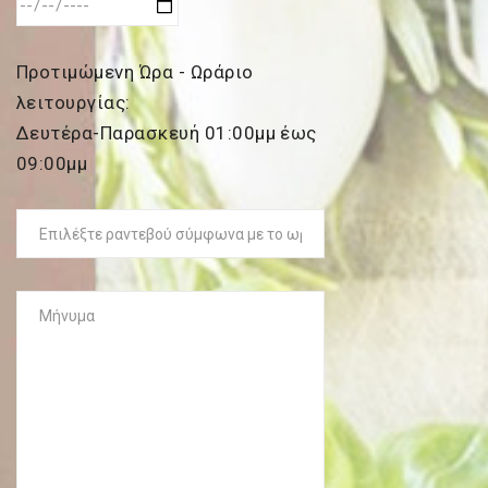
Get ti
your favorite
products
Προτιμώμενη Ώρα - Ωράριο
λειτουργίας:
Δευτέρα-Παρασκευή 01:00μμ έως
09:00μμ