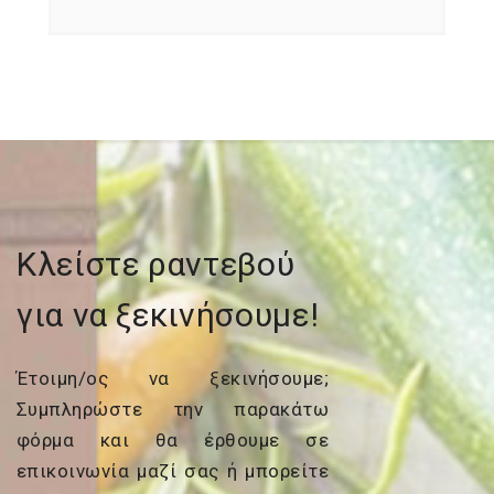
Κλείστε ραντεβού
για να ξεκινήσουμε!
Έτοιμη/ος να ξεκινήσουμε;
Συμπληρώστε την παρακάτω
φόρμα και θα έρθουμε σε
επικοινωνία μαζί σας ή μπορείτε