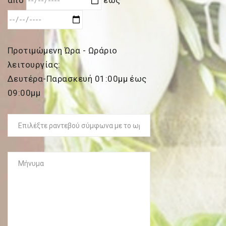
από
έως
Προτιμώμενη Ώρα - Ωράριο
λειτουργίας:
Δευτέρα-Παρασκευή 01:00μμ έως
09:00μμ