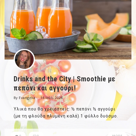
Drinks and the City | Smoothie με
πεπόνι και αγγούρι!
By Evangelia
16 Ιούλ, 2026
Υλικά που θα χρειαστείς: ½ πεπόνι ½ αγγούρι
(με τη φλούδα πλυμένη καλά) 1 φύλλο δυόσμο.
0
0
MORE