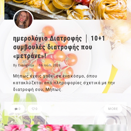
ημερολόγιο Διατροφής │ 10+1
συμβουλές διατροφής που
«μετράνε»!
By Evangelia
06 Ιούλ, 2026
Μήπως έχεις χαθεί σε ένα κόσμο, όπου
κατακλύζεται από πληροφορίες σχετικά με την
διατροφή σου; Μήπως.
0
0
MORE