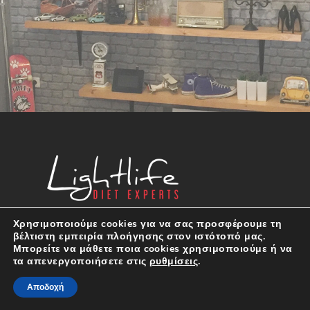
Call Us (+30) 210 57 80 840
Χρησιμοποιούμε cookies για να σας προσφέρουμε τη
βέλτιστη εμπειρία πλοήγησης στον ιστότοπό μας.
Ωράριο λειτουργίας:
Μπορείτε να μάθετε ποια cookies χρησιμοποιούμε ή να
Δευτέρα-Παρασκευή 01:00μμ έως 09:00μμ
τα απενεργοποιήσετε στις
ρυθμίσεις
.
κατόπιν ραντεβού.
Send an Email on info@lightlife.gr
Αποδοχή
Visit Us Αιμιλίου Βεάκη 9Α & Ρούσβελτ 8,