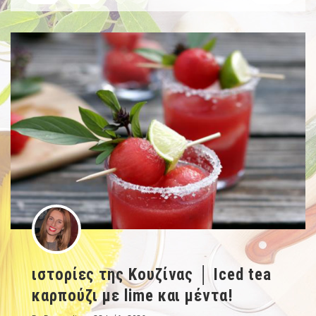
ιστορίες της Κουζίνας │ Iced tea
καρπούζι με lime και μέντα!