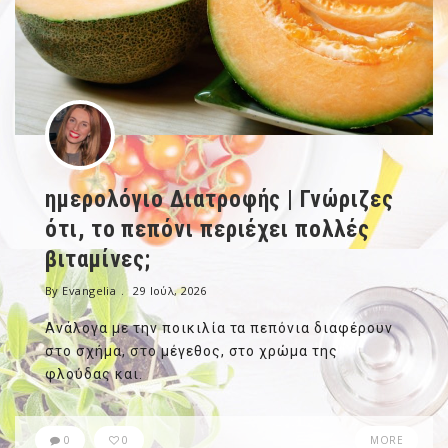
ημερολόγιο Διατροφής | Γνώριζες
ότι, το πεπόνι περιέχει πολλές
βιταμίνες;
By Evangelia
29 Ιούλ, 2026
Ανάλογα με την ποικιλία τα πεπόνια διαφέρουν
στο σχήμα, στο μέγεθος, στο χρώμα της
φλούδας και.
0
0
MORE