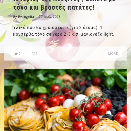
τόνο και βραστές πατάτες!
By Evangelia
07 Ιούλ, 2026
Υλικά που θα χρειαστείτε (για 2 άτομα): 1
κονσέρβα τόνο σε νερό 2-3 κ.σ. μαγιονέζα light.
0
1
MORE