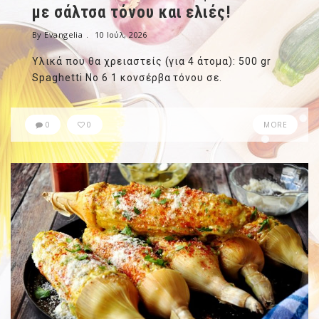
με σάλτσα τόνου και ελιές!
By Evangelia
10 Ιούλ, 2026
Υλικά που θα χρειαστείς (για 4 άτομα): 500 gr
Spaghetti No 6 1 κονσέρβα τόνου σε.
0
0
MORE