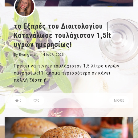
το Εξπρές του Διαιτολογίου │
Κατανάλωσε τουλάχιστον 1,5lt
υγρών ημερησίως!
By Evangelia
14 Ιούλ, 2026
Πρέπει να πίνετε τουλάχιστον 1,5 λίτρο υγρών
ημερησίως! Ή ακόμα περισσότερο αν κάνει
πολλή ζέστη ή.
0
0
MORE