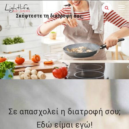
Σ
κ
έ
φ
τ
ε
σ
τ
ε
τ
η
δ
ι
α
τ
ρ
ο
φ
ή
σ
α
ς
;
Σκεφτείτε Light Life!!!
Χάστε Βάρος!
Παραμείνετε Υγιείς!
Δείξτε Υπέροχοι!
Δείτε τις Προσφορές μας!
Σε απασχολεί η διατροφή σου;
Εδώ είμαι εγώ!