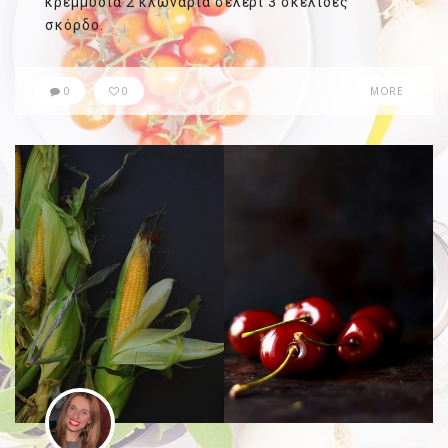
κρεμμύδια 2 κλωνάρια σέλερι 3 σκελίδες
σκόρδο.
0
0
MORE