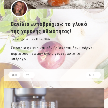
Βανίλια «υποβρύχιο»: το γλυκό
NEWSLETTER
της χαμένης αθωότητας!
mel
y updates
fro
m
By Evangelia
27 Ιούλ, 2026
Get ti
your favorite
Σε όποια ηλικία και εάν βρίσκεσαι δεν υπάρχει
products
περίπτωση να μην έχεις γευτεί αυτό το
υπέροχο.
0
1
MORE