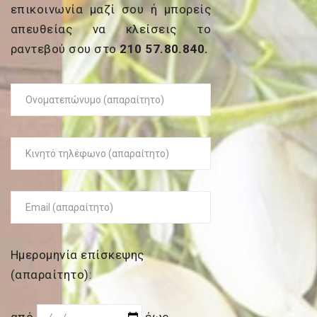
επικοινωνία μαζί σου ή μπορείς
απευθείας να κλείσεις το
ραντεβού σου στο
210 57.80.840.
Ημερομηνία επίσκεψης
(απαραίτητο):