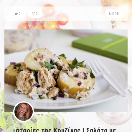
0
0
MORE
ιστορίες της Κουζίνας | Σαλάτα με