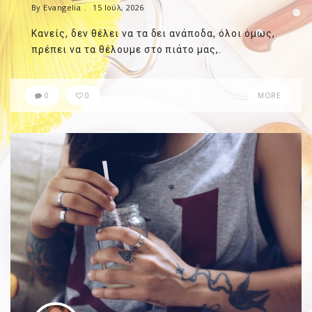
By Evangelia
15 Ιούλ, 2026
Κανείς, δεν θέλει να τα δει ανάποδα, όλοι όμως,
πρέπει να τα θέλουμε στο πιάτο μας,.
0
0
MORE