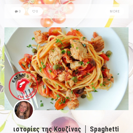
0
0
MORE
ιστορίες της Κουζίνας │ Spaghetti