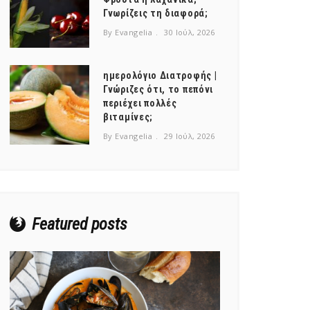
Γνωρίζεις τη διαφορά;
By Evangelia
30 Ιούλ, 2026
ημερολόγιο Διατροφής |
Γνώριζες ότι, το πεπόνι
περιέχει πολλές
βιταμίνες;
By Evangelia
29 Ιούλ, 2026
Featured posts