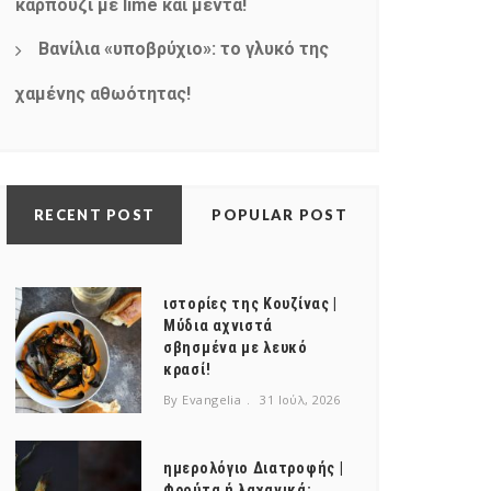
καρπούζι με lime και μέντα!
Βανίλια «υποβρύχιο»: το γλυκό της
χαμένης αθωότητας!
RECENT POST
POPULAR POST
ιστορίες της Κουζίνας |
Μύδια αχνιστά
σβησμένα με λευκό
κρασί!
By Evangelia
31 Ιούλ, 2026
ημερολόγιο Διατροφής |
Φρούτα ή λαχανικά;