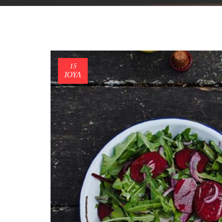
15
ΙΟΎΛ