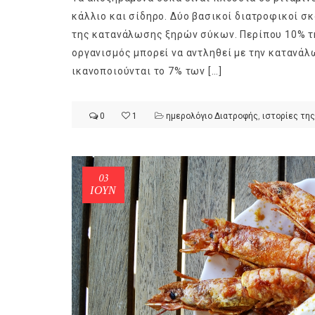
κάλλιο και σίδηρο. Δύο βασικοί διατροφικοί 
της κατανάλωσης ξηρών σύκων. Περίπου 10% τ
οργανισμός μπορεί να αντληθεί με την κατανάλ
ικανοποιούνται το 7% των […]
ημερολόγιο Διατροφής | Φρ
λαχανικά; Γνωρίζεις τη δια
0
1
ημερολόγιο Διατροφής
,
ιστορίες της
By Evangelia
Ιούλ 30, 2026
in
ημερολόγιο Διατροφής
,
ιστορίε
Σύμφωνα με τους βοτανολό
αυτοί που μελετούν τα φυτ
03
είναι το μέρος του φυτού 
ΙΟΎΝ
αναπτύσσεται από.