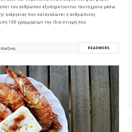
σκοποί του ανθρώπου εξυπηρετούνται ταυτόχρονα μέσω
ης ενέργειας που καταναλώνει ο ανθρώπινος
ωση 100 γραμμαρίων την ίδια στιγμή που
ούτα ή
ημερολόγιο Διατροφής | Γνώριζες ότι,
φορά;
το πεπόνι περιέχει πολλές βιταμίνες;
READMORE
 Κουζίνας
By Evangelia
Ιούλ 29, 2026
ς της Κουζίνας
in
ημερολόγιο Διατροφής
,
ιστορίες της Κουζίνας
γους (είναι
Ανάλογα με την ποικιλία τα πεπόνια
ά), το φρούτο
διαφέρουν στο σχήμα, στο μέγεθος, στο
που
χρώμα της φλούδας και της σάρκας,
στο άρωμα.