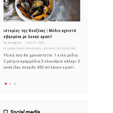
ιστορίες της Κουζίνας | Μύδια αχνιστά
ημερολόγιο Δ
σβησμένα με λευκό κρασί!
λαχανικά; Γν
By Evangelia
Ιούλ 31, 2026
By Evangelia
Ιο
in
ημερολόγιο Διατροφής
,
ιστορίες της Κουζίνας
in
ημερολόγιο Δ
Υλικά που θα χρειαστείτε: 1 κιλό μύδια
Σύμφωνα με τ
2 μέτρια κρεμμύδια 2 κλωνάρια σέλερι 3
αυτοί που με
σκελίδες σκόρδο 400 ml λευκό κρασί.
είναι το μέρ
αναπτύσσετα
Social media