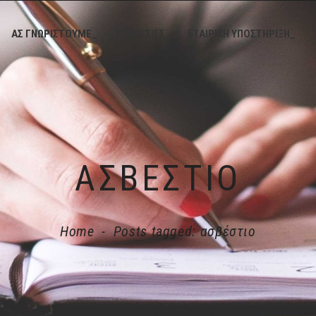
ΑΣ ΓΝΩΡΙΣΤΟΥΜΕ_
ΥΠΗΡΕΣΙΕΣ_
ΕΤΑΙΡΙΚΗ ΥΠΟΣΤΗΡΙΞΗ_
ΑΣΒΈΣΤΙΟ
Home
-
Posts tagged: ασβέστιο