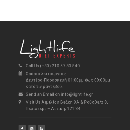
Call Us (+30) 210 57 80 840
Ωράριο λειτουργίας:
Δευτέρα-Παρασκευή 01:00μμ έως 09:00μμ
κατόπιν ραντεβού.
Send an Email on info@lightlife.gr
Visit Us Αιμιλίου Βεάκη 9Α & Ρούσβελτ 8,
Περιστέρι – Αττική, 121 34