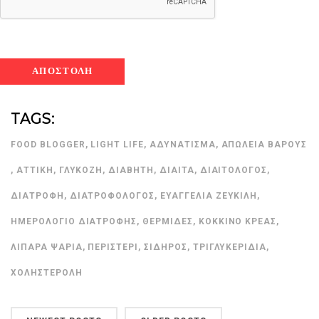
TAGS:
FOOD BLOGGER
,
LIGHT LIFE
,
ΑΔΥΝΆΤΙΣΜΑ
,
ΑΠΏΛΕΙΑ ΒΆΡΟΥΣ
,
ΑΤΤΙΚΉ
,
ΓΛΥΚΌΖΗ
,
ΔΙΑΒΉΤΗ
,
ΔΊΑΙΤΑ
,
ΔΙΑΙΤΟΛΌΓΟΣ
,
ΔΙΑΤΡΟΦΉ
,
ΔΙΑΤΡΟΦΟΛΌΓΟΣ
,
ΕΥΑΓΓΕΛΊΑ ΖΕΥΚΙΛΉ
,
ΗΜΕΡΟΛΌΓΙΟ ΔΙΑΤΡΟΦΉΣ
,
ΘΕΡΜΊΔΕΣ
,
ΚΌΚΚΙΝΟ ΚΡΈΑΣ
,
ΛΙΠΑΡΆ ΨΆΡΙΑ
,
ΠΕΡΙΣΤΈΡΙ
,
ΣΊΔΗΡΟΣ
,
ΤΡΙΓΛΥΚΕΡΊΔΙΑ
,
ΧΟΛΗΣΤΕΡΌΛΗ