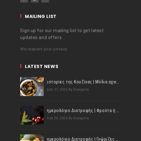
MAILING LIST
Sign up for our mailing list to get latest
updates and offers.
We respect your privacy.
LATEST NEWS
ιστορίες της Κουζίνας | Μύδια αχνιστά σβησμένα με λευκό κρασί!
Ιούλ 31, 2026
By Evangelia
ημερολόγιο Διατροφής | Φρούτα ή λαχανικά; Γνωρίζεις τη διαφορά;
Ιούλ 30, 2026
By Evangelia
ημερολόγιο Διατροφής | Γνώριζες ότι, το πεπόνι περιέχει πολλές βιταμίνες;