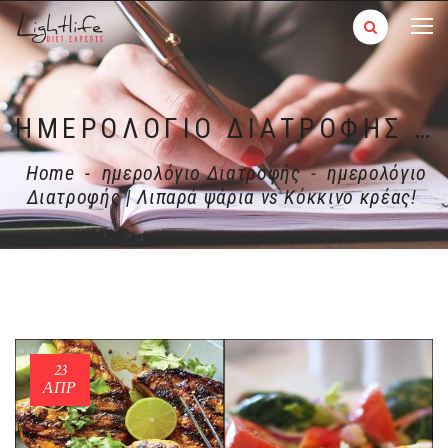
ΗΜΕΡΟΛΌΓΙΟ ΔΙΑΤΡΟΦΉΣ | ΛΙΠΑΡΆ ΨΆΡΙΑ VS ΚΌΚΚΙΝΟ ΚΡΈΑΣ!
Home
-
ημερολόγιο Διατροφής
-
ημερολόγιο
Διατροφής | Λιπαρά ψάρια vs Κόκκινο κρέας!
23
ΑΠΡ