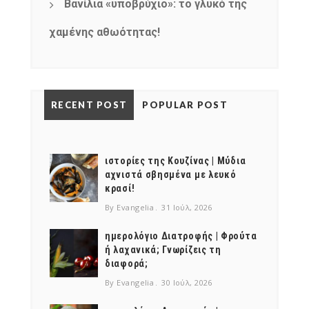
Βανίλια «υποβρύχιο»: το γλυκό της
χαμένης αθωότητας!
RECENT POST
POPULAR POST
ιστορίες της Κουζίνας | Μύδια
αχνιστά σβησμένα με λευκό
κρασί!
By Evangelia
31 Ιούλ, 2026
ημερολόγιο Διατροφής | Φρούτα
ή λαχανικά; Γνωρίζεις τη
διαφορά;
By Evangelia
30 Ιούλ, 2026