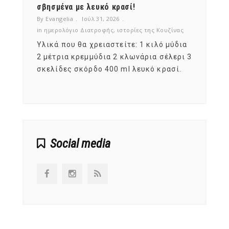
νες;
σβησμένα με λευκό κρασί!
λαχαν
By Evangelia
Ιούλ 31, 2026
By Evan
ζίνας
in
ημερολόγιο Διατροφής
,
ιστορίες της Κουζίνας
in
ημερ
ια
Υλικά που θα χρειαστείτε: 1 κιλό μύδια
Σύμφω
, στο
2 μέτρια κρεμμύδια 2 κλωνάρια σέλερι 3
αυτοί
ς,
σκελίδες σκόρδο 400 ml λευκό κρασί.
είναι
αναπτ
Social media