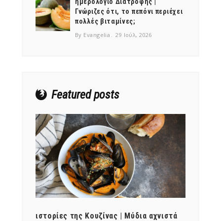
ημερολόγιο Διατροφής |
Γνώριζες ότι, το πεπόνι περιέχει
πολλές βιταμίνες;
By Evangelia
29 Ιούλ, 2026
Featured posts
ότι,
ιστορίες της Κουζίνας | Μύδια αχνιστά
ημερο